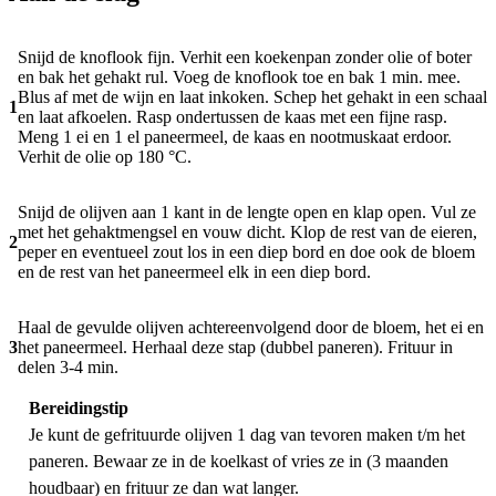
Snijd de knoflook fijn. Verhit een koekenpan zonder olie of boter
en bak het gehakt rul. Voeg de knoflook toe en bak 1 min. mee.
Blus af met de wijn en laat inkoken. Schep het gehakt in een schaal
1
en laat afkoelen. Rasp ondertussen de kaas met een fijne rasp.
Meng 1 ei en 1 el paneermeel, de kaas en nootmuskaat erdoor.
Verhit de olie op 180 °C.
Snijd de olijven aan 1 kant in de lengte open en klap open. Vul ze
met het gehaktmengsel en vouw dicht. Klop de rest van de eieren,
2
peper en eventueel zout los in een diep bord en doe ook de bloem
en de rest van het paneermeel elk in een diep bord.
Haal de gevulde olijven achtereenvolgend door de bloem, het ei en
3
het paneermeel. Herhaal deze stap (dubbel paneren). Frituur in
delen 3-4 min.
Bereidingstip
Je kunt de gefrituurde olijven 1 dag van tevoren maken t/m het
paneren. Bewaar ze in de koelkast of vries ze in (3 maanden
houdbaar) en frituur ze dan wat langer.