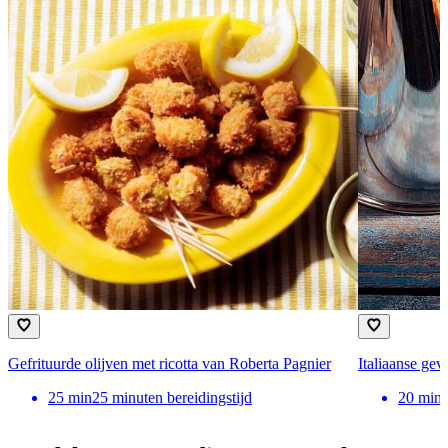
Gefrituurde olijven met ricotta van Roberta Pagnier
Italiaanse gev
25
min
25 minuten bereidingstijd
20
min