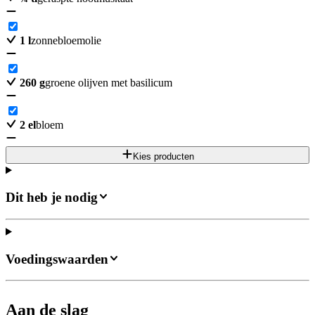
1
l
zonnebloemolie
260
g
groene olijven met basilicum
2
el
bloem
Kies producten
Dit heb je nodig
Voedingswaarden
Aan de slag