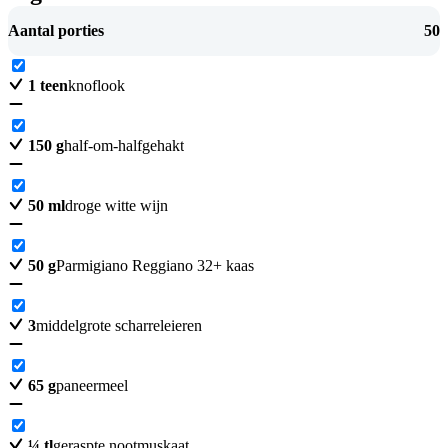
Aantal porties
50
1
teen
knoflook
150
g
half-om-halfgehakt
50
ml
droge witte wijn
50
g
Parmigiano Reggiano 32+ kaas
3
middelgrote scharreleieren
65
g
paneermeel
¼
tl
geraspte nootmuskaat