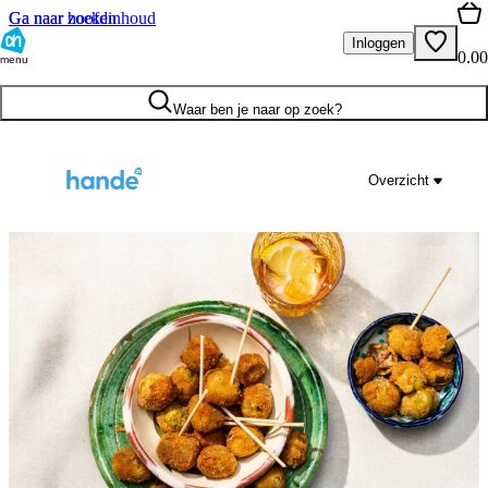
Ga naar hoofdinhoud
Ga naar zoeken
Inloggen
0.00
menu
Waar ben je naar op zoek?
Overzicht