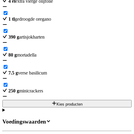
4
el
extra vierge olijfolie
1
tl
gedroogde oregano
390
g
artisjokharten
80
g
mortadella
7.5
g
verse basilicum
250
g
minicrackers
Kies producten
Voedingswaarden