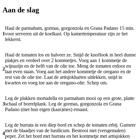
Aan de slag
Haal de parmaham, gormas, gorgonzola en Grana Padano 15 min.
1
voor serveren uit de koelkast. Op kamertemperatuur zijn ze het
lekkerst.
Haal de tomaten los en halveer ze. Snijd de knoflook in heel dunne
plakjes en verdeel over 2 kommetjes. Voeg aan 1 kommetje de
wijnazijn en de helft van de olie toe. Meng de tomaten erdoor en
2
laat even staan. Voeg aan het andere kommetje de oregano en de
rest van de olie toe. Laat de artisjokharten uitlekken, snijd in
kwarten en voeg toe aan de oregano-olie. Schep om.
Leg de plakken mortadella en parmaham mooi op een grote, platte
3
schaal of borrelplank. Leg de gormas, gorgonzola en Grana
Padano (met hun eigen (kaas)mes) ernaast.
Leg de burrata in een diep bord en schep de tomaten erbij. Garneer
met de blaadjes van de basilicum. Bestrooi met (versgemalen)
4
peper. Zet het bord met burrata en het kommetje met artisjokken