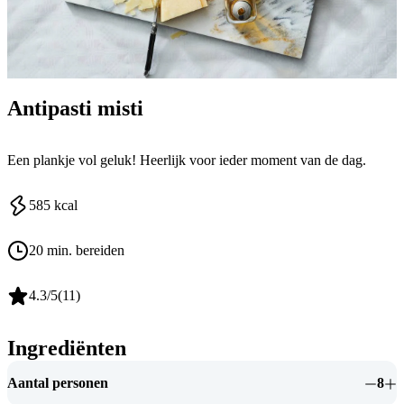
Antipasti misti
Een plankje vol geluk! Heerlijk voor ieder moment van de dag.
585
kcal
20 min. bereiden
4.3
/5
(
11
)
Ingrediënten
Aantal personen
8