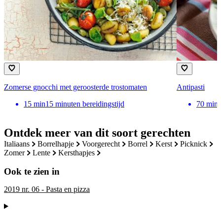
Zomerse gnocchi met geroosterde trostomaten
Antipasti
15
min
15 minuten bereidingstijd
70
min
Ontdek meer van dit soort gerechten
italiaans
borrelhapje
voorgerecht
borrel
kerst
picknick
zomer
lente
kersthapjes
Ook te zien in
2019 nr. 06 - Pasta en pizza