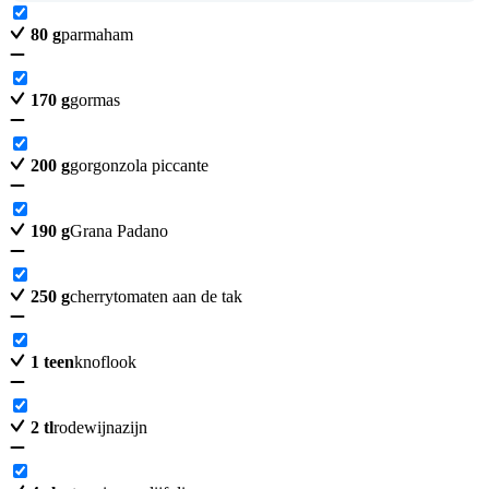
80
g
parmaham
170
g
gormas
200
g
gorgonzola piccante
190
g
Grana Padano
250
g
cherrytomaten aan de tak
1
teen
knoflook
2
tl
rodewijnazijn