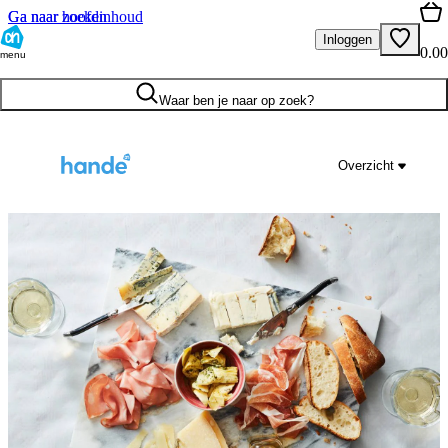
Ga naar hoofdinhoud
Ga naar zoeken
Inloggen
0.00
menu
Waar ben je naar op zoek?
Overzicht