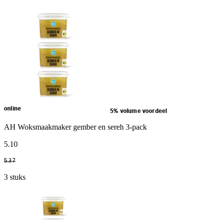
online
5% volume voordeel
AH Woksmaakmaker gember en sereh 3-pack
5
.
10
5
.
37
3 stuks