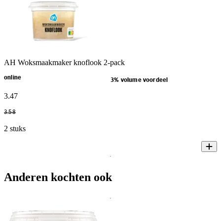
AH Woksmaakmaker knoflook 2-pack
online
3% volume voordeel
3
.
47
3
.
58
2 stuks
Anderen kochten ook