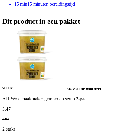
15
min
15 minuten bereidingstijd
Dit product in een pakket
online
3% volume voordeel
AH Woksmaakmaker gember en sereh 2-pack
3
.
47
3
.
58
2 stuks