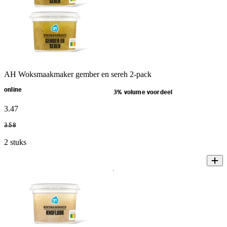
AH Woksmaakmaker gember en sereh 2-pack
online
3% volume voordeel
3
.
47
3
.
58
2 stuks