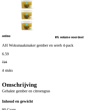
online
8% volume voordeel
AH Woksmaakmaker gember en sereh 4-pack
6
.
59
7
.
16
4 stuks
Omschrijving
Gehakte gember en citroengras
Inhoud en gewicht
90 Gram