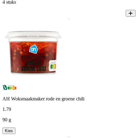
4 stuks
AH Woksmaakmaker rode en groene chili
1
.
79
90 g
Kies