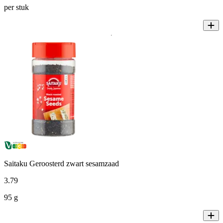
per stuk
Saitaku Geroosterd zwart sesamzaad
3
.
79
95 g