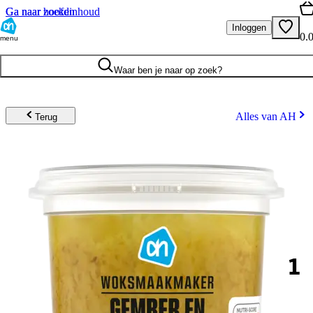
Ga naar hoofdinhoud
Ga naar zoeken
Inloggen
0.
menu
Waar ben je naar op zoek?
Alles van AH
Terug
1
.