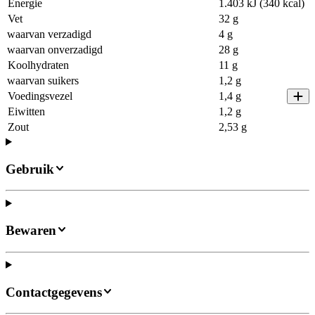
Energie
1.403 kJ (340 kcal)
Vet
32 g
waarvan verzadigd
4 g
waarvan onverzadigd
28 g
Koolhydraten
11 g
waarvan suikers
1,2 g
Voedingsvezel
1,4 g
Eiwitten
1,2 g
Zout
2,53 g
Gebruik
Bewaren
Contactgegevens