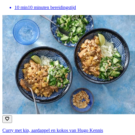
10
min
10 minuten bereidingstijd
Curry met kip, aardappel en kokos van Hugo Kennis