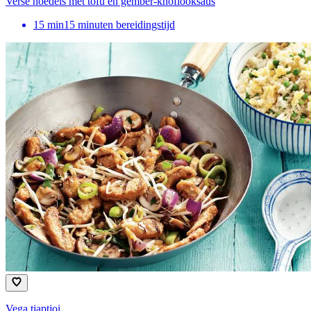
Verse noedels met tofu en gember-knoflooksaus
15
min
15 minuten bereidingstijd
Vega tjaptjoi