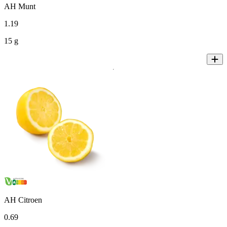
AH Munt
1
.
19
15 g
AH Citroen
0
.
69