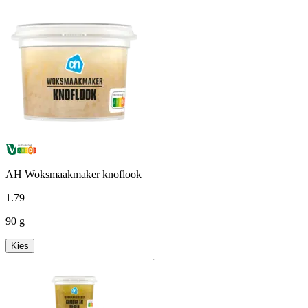
AH Woksmaakmaker knoflook
1
.
79
90 g
Kies