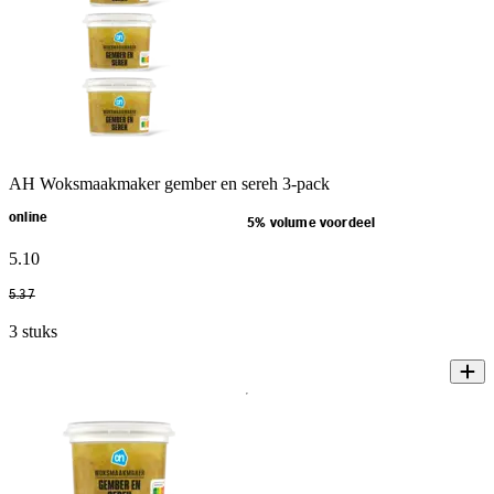
AH Woksmaakmaker gember en sereh 3-pack
online
5% volume voordeel
5
.
10
5
.
37
3 stuks