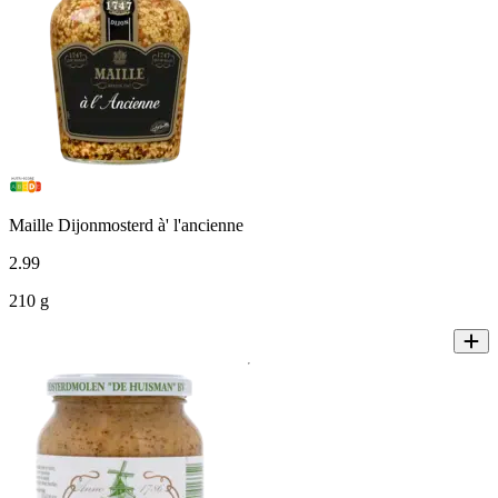
Maille Dijonmosterd à' l'ancienne
2
.
99
210 g