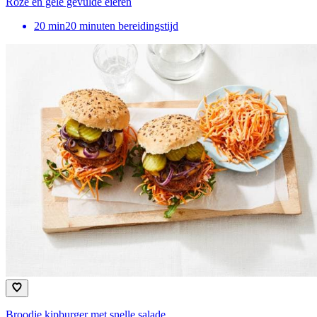
Roze en gele gevulde eieren
20
min
20 minuten bereidingstijd
Broodje kipburger met snelle salade