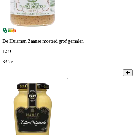
De Huisman Zaanse mosterd grof gemalen
1
.
59
335 g