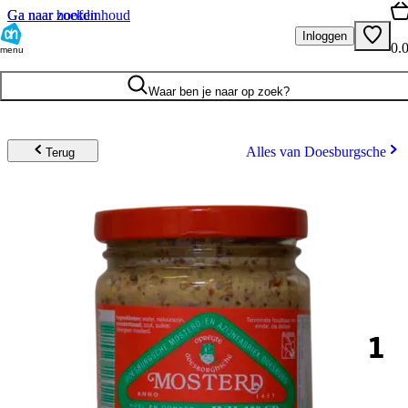
Ga naar hoofdinhoud
Ga naar zoeken
Inloggen
0.
menu
Waar ben je naar op zoek?
Alles van Doesburgsche
Terug
1
.