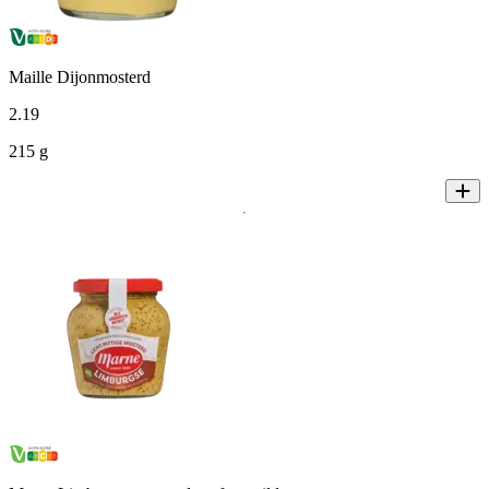
Maille Dijonmosterd
2
.
19
215 g