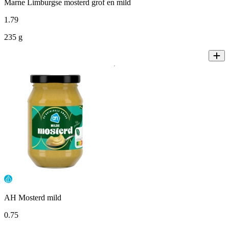
Marne Limburgse mosterd grof en mild
1
.
79
235 g
AH Mosterd mild
0
.
75