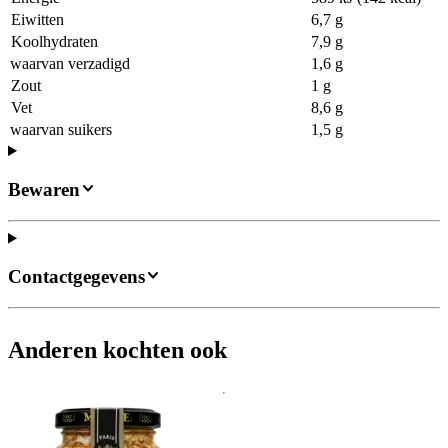
Eiwitten
6,7 g
Koolhydraten
7,9 g
waarvan verzadigd
1,6 g
Zout
1 g
Vet
8,6 g
waarvan suikers
1,5 g
Bewaren
Contactgegevens
Anderen kochten ook