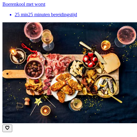
Boerenkool met worst
25
min
25 minuten bereidingstijd