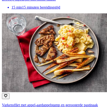
15
min
15 minuten bereidingstijd
Varkensfilet met appel-aardappelstamp en geroosterde pastinaak