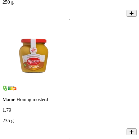
250 g
Marne Honing mosterd
1
.
79
235 g