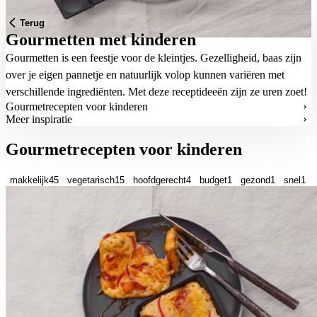
Terug
Gourmetten met kinderen
Gourmetten is een feestje voor de kleintjes. Gezelligheid, baas zijn
over je eigen pannetje en natuurlijk volop kunnen variëren met
verschillende ingrediënten. Met deze receptideeën zijn ze uren zoet!
Gourmetrecepten voor kinderen
Meer inspiratie
Gourmetrecepten voor kinderen
makkelijk
45
vegetarisch
15
hoofdgerecht
4
budget
1
gezond
1
snel
1