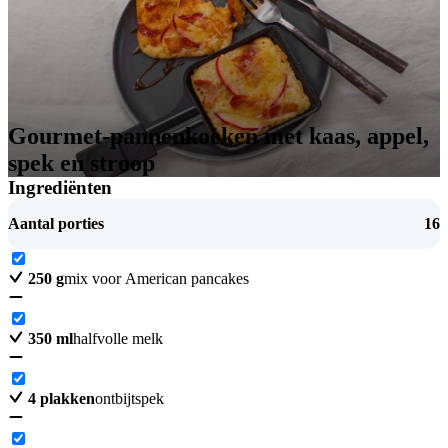
Gourmet-pannenkoeken met kaas, appel,
spek en stroop
Ingrediënten
Aantal porties
16
250
g
mix voor American pancakes
350
ml
halfvolle melk
4
plakken
ontbijtspek