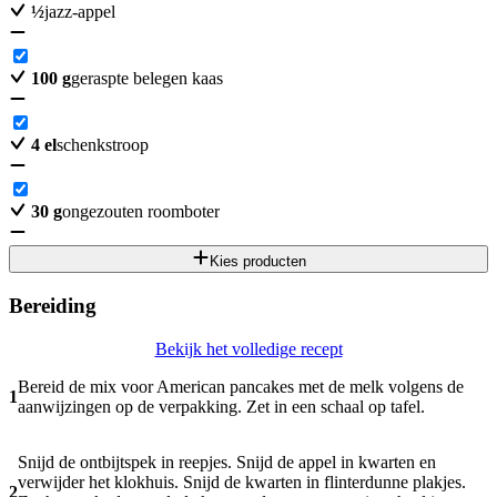
½
jazz-appel
100
g
geraspte belegen kaas
4
el
schenkstroop
30
g
ongezouten roomboter
Kies producten
Bereiding
Bekijk het volledige recept
Bereid de mix voor American pancakes met de melk volgens de
1
aanwijzingen op de verpakking. Zet in een schaal op tafel.
Snijd de ontbijtspek in reepjes. Snijd de appel in kwarten en
verwijder het klokhuis. Snijd de kwarten in flinterdunne plakjes.
2