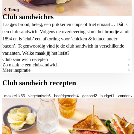
Terug
Club sandwiches
Laagjes brood, beleg, een prikker en chips of friet ernaast… Dát is
een club sandwich. Volgens de overlevering stamt het broodje al uit
1894 en is ‘club’ een afkorting voor ‘chicken & lettuce under
bacon’. Tegenwoordig vind je de club sandwich in verschillende
varianten. Welke maak jij het liefst?
Club sandwich recepten
Zo maak je een clubsandwich
Meer inspiratie
Club sandwich recepten
makkelijk
33
vegetarisch
6
hoofdgerecht
4
gezond
2
budget
1
zonder vl