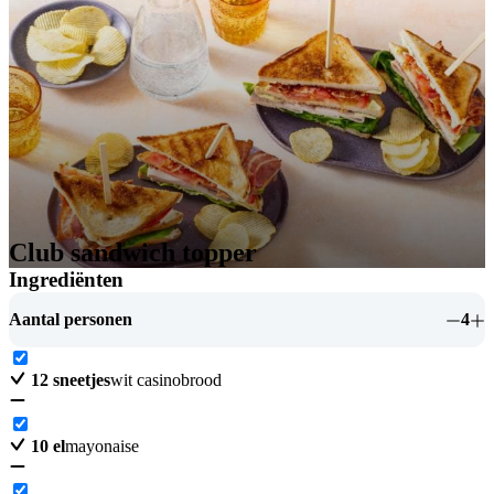
Club sandwich topper
Ingrediënten
Aantal personen
4
12
sneetjes
wit casinobrood
10
el
mayonaise