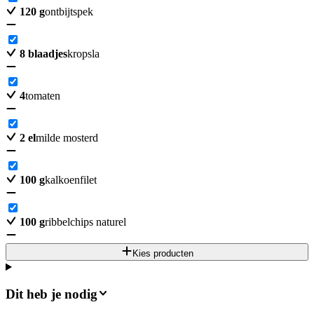
120
g
ontbijtspek
8
blaadjes
kropsla
4
tomaten
2
el
milde mosterd
100
g
kalkoenfilet
100
g
ribbelchips naturel
Kies producten
Dit heb je nodig