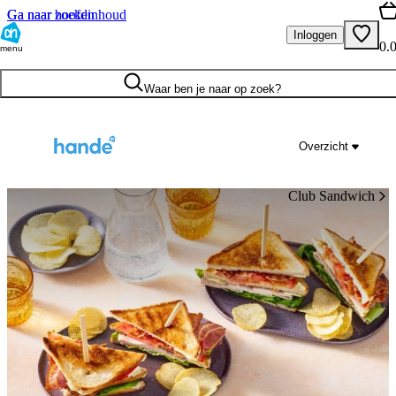
Ga naar hoofdinhoud
Ga naar zoeken
Inloggen
0.
menu
Waar ben je naar op zoek?
Overzicht
Club Sandwich