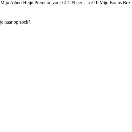
Mijn Albert Heijn Premium voor €17.99 per jaar
10 Mijn Bonus Box 
ndwich met tomaat
Open sandwich met gesmolten
15 minuten bereidingstijd
15
min
15 minuten berei