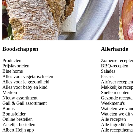
Bewaar
Boodschappen
Allerhande
Producten
Zomerse recepte
Prijsfavorieten
BBQ-recepten
Blue home
Salades
Alles voor vegetarisch eten
Pasta's
Alles voor je gezondheid
Airfryer recepten
Alles voor baby en kind
Makkelijke recep
Merken
Snelle recepten
Nieuw assortiment
Gezonde recepte
Gall & Gall assortiment
Weekmenu's
Bonus
Wat eten we van
Bonusfolder
Wat eten we dit
Online bestellen
Alle recepten
Zakelijk bestellen
Alle ingrediënte
Albert Heijn app
Alle receptthema