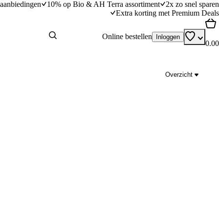
aanbiedingen
10% op Bio & AH Terra assortiment
2x zo snel sparen
Extra korting met Premium Deals
Online bestellen
Inloggen
0.00
Overzicht
 kaas en tomaat
Open sandwich met rookvlees & zachtgekook
dingstijd
15
min
15 minuten bereidingstijd