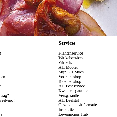
Services
n
Klantenservice
Winkelservices
Winkels
AH Mobiel
Mijn AH Miles
ten
Voordeelshop
Bloemenshop
n
AH Fotoservice
Kwaliteitsgarantie
daag?
Versgarantie
 weekend?
AH Leefstijl
Gezondheidsinformatie
n
Inspiratie
's
Leveranciers Hub