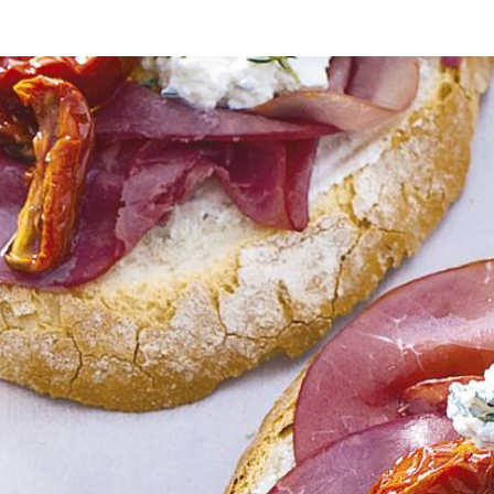
otta en tijm. Verdeel het runderrookvlees, de tijmricotta en de semi-zo
Wat vond je van dit recept?