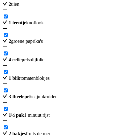
2
uien
1
teentje
knoflook
2
groene paprika's
4
eetlepels
olijfolie
1
blik
tomatenblokjes
3
theelepels
cajunkruiden
1
½
pak
1 minuut rijst
2
bakjes
fruits de mer