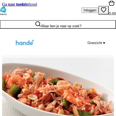
Ga naar hoofdinhoud
Ga naar zoeken
Inloggen
0.00
menu
Waar ben je naar op zoek?
Overzicht