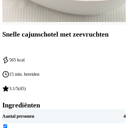
Snelle cajunschotel met zeevruchten
565
kcal
15 min. bereiden
3.1
/5
(
45
)
Ingrediënten
Aantal personen
4