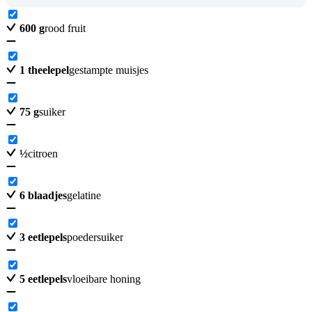
600
g
rood fruit
1
theelepel
gestampte muisjes
75
g
suiker
½
citroen
6
blaadjes
gelatine
3
eetlepels
poedersuiker
5
eetlepels
vloeibare honing