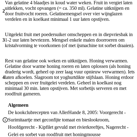
Van gelatine 4 blaadjes in koud water weken. Fruit in vergiet laten
uitlekken, vocht opvangen (= ca. 350 ml). Gelatine uitknijpen en
2
door fruitvocht roeren. Gelatinemengsel over vier wijnglazen
verdelen en in koelkast minimaal 1 uur laten opstijven.
Uitgelekt fruit met poedersuiker omscheppen en in diepvriesbak in
3
1-2 uur laten bevriezen. Mengsel enkele malen doorroeren om
kristalvorming te voorkomen (of met ijsmachine tot sorbet draaien).
Rest van gelatine ook weken en uitknijpen. Honing verwarmen.
Gelatine door warme honing roeren en laten oplossen (als honing
draderig wordt, geheel op zeer laag vuur opnieuw verwarmen). Iets
4
laten afkoelen. Slagroom tot yoghurtdikte stijfslaan. Honing erdoor
scheppen en over fruitgelei verdelen. Geheel in koelkast nog
minimaal 30 min. laten opstijven. Met sorbetijs serveren en met
roodfruit garneren.
Algemeen
De kookclubrecepten van AllerHande 8, 2005: Voorgerecht -
Surimitaartje met geconfijte tomaat en bieslookroom,
Hoofdgerecht - Kipfilet gevuld met rivierkreeftjes, Nagerecht -
Gelei en sorbet van roodfruit met honingmousse