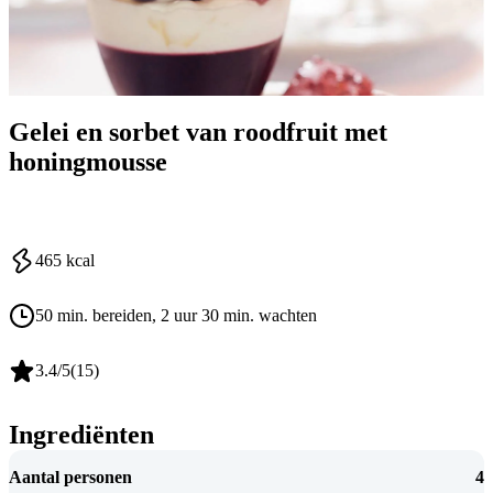
Gelei en sorbet van roodfruit met
honingmousse
465
kcal
50 min. bereiden
, 2 uur 30 min. wachten
3.4
/5
(
15
)
Ingrediënten
Aantal personen
4