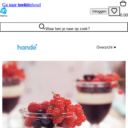
Ga naar hoofdinhoud
Ga naar zoeken
Inloggen
0.00
menu
Waar ben je naar op zoek?
Overzicht