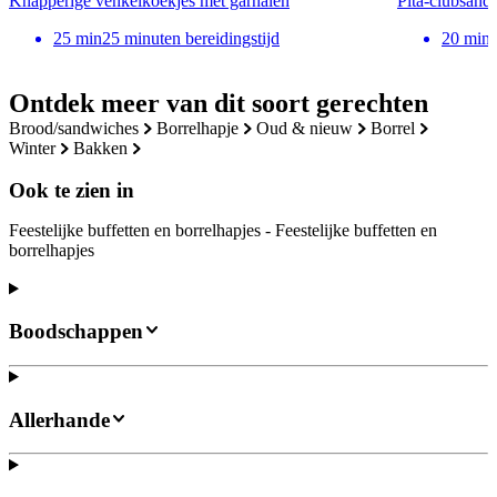
Knapperige venkelkoekjes met garnalen
Pita-clubsandw
25
min
25 minuten bereidingstijd
20
min
Ontdek meer van dit soort gerechten
brood/sandwiches
borrelhapje
oud & nieuw
borrel
winter
bakken
Ook te zien in
Feestelijke buffetten en borrelhapjes - Feestelijke buffetten en
borrelhapjes
Boodschappen
Allerhande