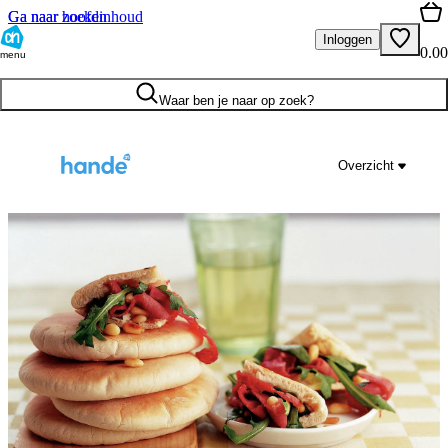
Ga naar hoofdinhoud
Ga naar zoeken
Inloggen
0.00
menu
Waar ben je naar op zoek?
Overzicht