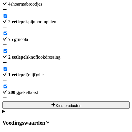
4
shoarmabroodjes
2
eetlepels
pijnboompitten
75
g
rucola
2
eetlepels
knoflookdressing
1
eetlepel
(olijf)olie
200
g
pekelborst
Kies producten
Voedingswaarden