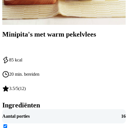
Minipita's met warm pekelvlees
85
kcal
20 min. bereiden
3.5
/5
(
12
)
Ingrediënten
Aantal porties
16