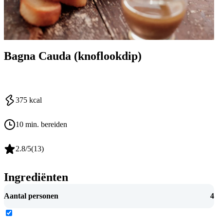
Bagna Cauda (knoflookdip)
375
kcal
10 min. bereiden
2.8
/5
(
13
)
Ingrediënten
Aantal personen
4