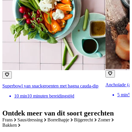
Anchoïade (an
Superbowl van snackgroenten met bagna cauda-dip
5
min
5 
10
min
10 minuten bereidingstijd
Ontdek meer van dit soort gerechten
frans
saus/dressing
borrelhapje
bijgerecht
zomer
bakken