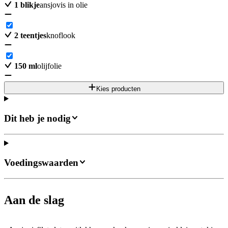
1
blikje
ansjovis in olie
2
teentjes
knoflook
150
ml
olijfolie
Kies producten
Dit heb je nodig
Voedingswaarden
Aan de slag