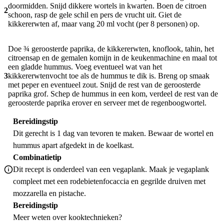
doormidden. Snijd dikkere wortels in kwarten. Boen de citroen
2
schoon, rasp de gele schil en pers de vrucht uit. Giet de
kikkererwten af, maar vang 20 ml vocht (per 8 personen) op.
Doe ¾ geroosterde paprika, de kikkererwten, knoflook, tahin, het
citroensap en de gemalen komijn in de keukenmachine en maal tot
een gladde hummus. Voeg eventueel wat van het
3
kikkererwtenvocht toe als de hummus te dik is. Breng op smaak
met peper en eventueel zout. Snijd de rest van de geroosterde
paprika grof. Schep de hummus in een kom, verdeel de rest van de
geroosterde paprika erover en serveer met de regenboogwortel.
Bereidingstip
Dit gerecht is 1 dag van tevoren te maken. Bewaar de wortel en
hummus apart afgedekt in de koelkast.
Combinatietip
Dit recept is onderdeel van een vegaplank. Maak je vegaplank
compleet met een
rodebietenfocaccia
en
gegrilde druiven met
mozzarella en pistache
.
Bereidingstip
Meer weten over
kooktechnieken
?