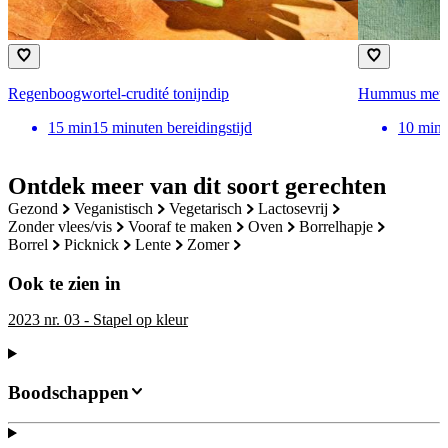
Regenboogwortel-crudité tonijndip
Hummus met g
15
min
15 minuten bereidingstijd
10
min
Ontdek meer van dit soort gerechten
gezond
veganistisch
vegetarisch
lactosevrij
zonder vlees/vis
vooraf te maken
oven
borrelhapje
borrel
picknick
lente
zomer
Ook te zien in
2023 nr. 03 - Stapel op kleur
Boodschappen