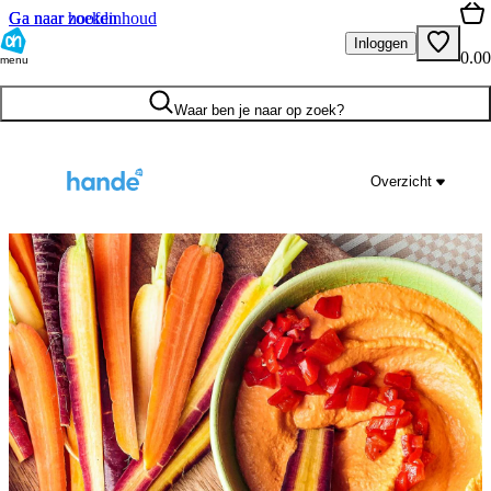
Ga naar hoofdinhoud
Ga naar zoeken
Inloggen
0.00
menu
Waar ben je naar op zoek?
Overzicht