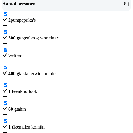
Aantal personen
8
2
puntpaprika's
300
g
regenboog wortelmix
½
citroen
400
g
kikkererwten in blik
1
teen
knoflook
60
g
tahin
1
tl
gemalen komijn