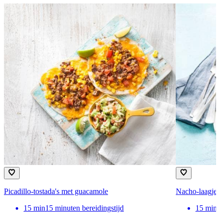
Picadillo-tostada's met guacamole
Nacho-laagjes
15
min
15 minuten bereidingstijd
15
min