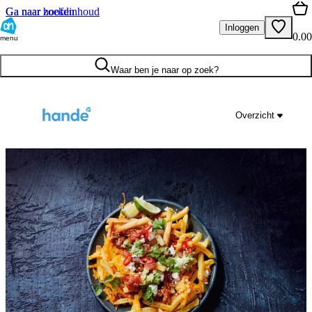
Ga naar hoofdinhoud
Ga naar zoeken
Inloggen
0.00
menu
Waar ben je naar op zoek?
Overzicht