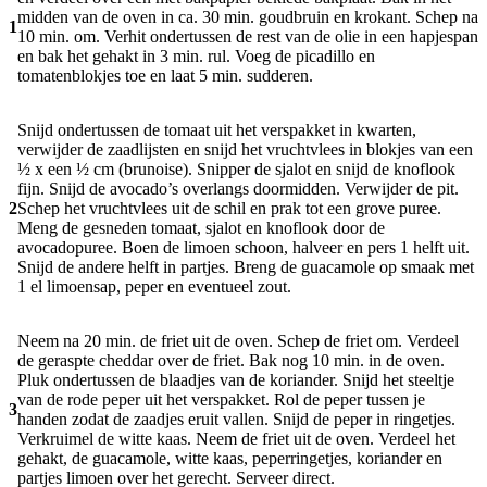
midden van de oven in ca. 30 min. goudbruin en krokant. Schep na
1
10 min. om. Verhit ondertussen de rest van de olie in een hapjespan
en bak het gehakt in 3 min. rul. Voeg de picadillo en
tomatenblokjes toe en laat 5 min. sudderen.
Snijd ondertussen de tomaat uit het verspakket in kwarten,
verwijder de zaadlijsten en snijd het vruchtvlees in blokjes van een
½ x een ½ cm (brunoise). Snipper de sjalot en snijd de knoflook
fijn. Snijd de avocado’s overlangs doormidden. Verwijder de pit.
2
Schep het vruchtvlees uit de schil en prak tot een grove puree.
Meng de gesneden tomaat, sjalot en knoflook door de
avocadopuree. Boen de limoen schoon, halveer en pers 1 helft uit.
Snijd de andere helft in partjes. Breng de guacamole op smaak met
1 el limoensap, peper en eventueel zout.
Neem na 20 min. de friet uit de oven. Schep de friet om. Verdeel
de geraspte cheddar over de friet. Bak nog 10 min. in de oven.
Pluk ondertussen de blaadjes van de koriander. Snijd het steeltje
van de rode peper uit het verspakket. Rol de peper tussen je
3
handen zodat de zaadjes eruit vallen. Snijd de peper in ringetjes.
Verkruimel de witte kaas. Neem de friet uit de oven. Verdeel het
gehakt, de guacamole, witte kaas, peperringetjes, koriander en
partjes limoen over het gerecht. Serveer direct.