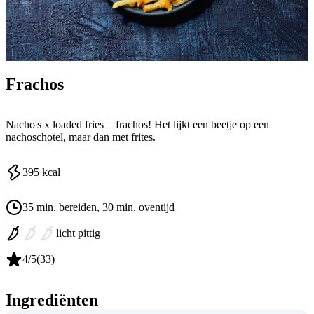
Frachos
Nacho's x loaded fries = frachos! Het lijkt een beetje op een
nachoschotel, maar dan met frites.
395
kcal
35 min. bereiden
, 30 min. oventijd
licht pittig
4
/5
(
33
)
Ingrediënten