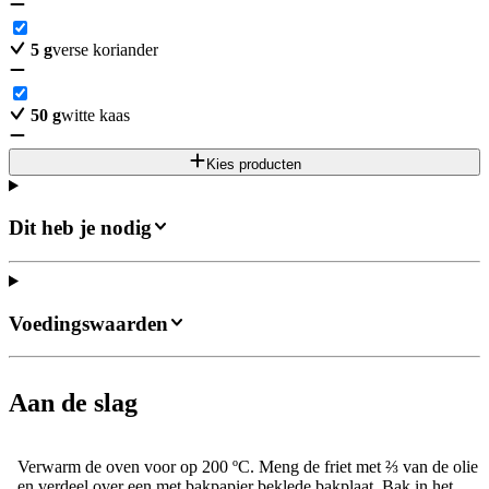
5
g
verse koriander
50
g
witte kaas
Kies producten
Dit heb je nodig
Voedingswaarden
Aan de slag
Verwarm de oven voor op 200 ºC. Meng de friet met ⅔ van de olie
en verdeel over een met bakpapier beklede bakplaat. Bak in het