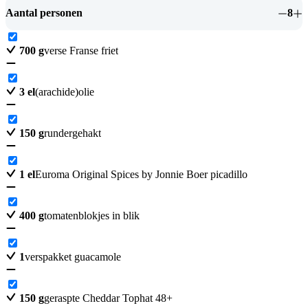
Aantal personen
8
700
g
verse Franse friet
3
el
(arachide)olie
150
g
rundergehakt
1
el
Euroma Original Spices by Jonnie Boer picadillo
400
g
tomatenblokjes in blik
1
verspakket guacamole
150
g
geraspte Cheddar Tophat 48+