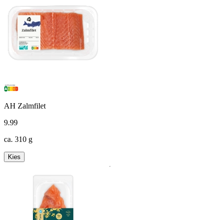
AH Zalmfilet
9
.
99
ca. 310 g
Kies