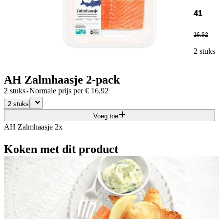
41
16
.
92
2 stuks
AH Zalmhaasje 2-pack
·
2 stuks
Normale prijs per
€
16,92
2 stuks
Voeg toe
AH Zalmhaasje 2x
Koken met dit product