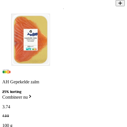
AH Gepekelde zalm
25% korting
Combineer nu
3
.
74
4
.
99
100 g