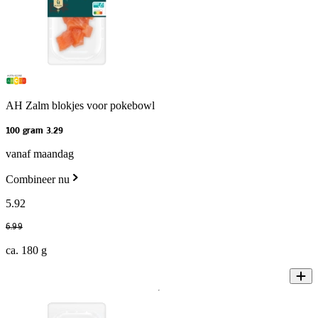
AH Zalm blokjes voor pokebowl
100 gram 3.29
vanaf maandag
Combineer nu
5
.
92
6
.
99
ca. 180 g