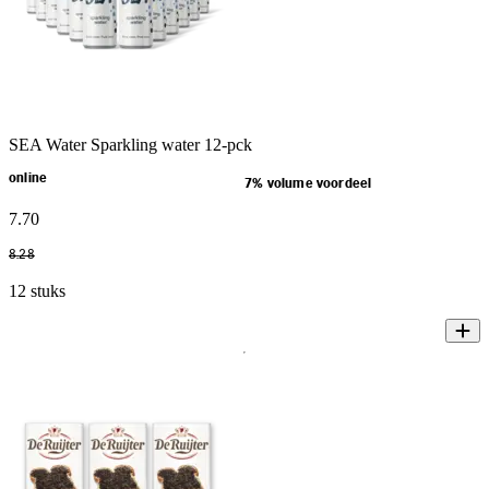
SEA Water Sparkling water 12-pck
online
7% volume voordeel
7
.
70
8
.
28
12 stuks