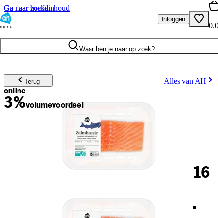
Ga naar hoofdinhoud
Ga naar zoeken
Inloggen
0.
menu
Waar ben je naar op zoek?
Alles van AH
Terug
online
3%
volume
voordeel
16
.