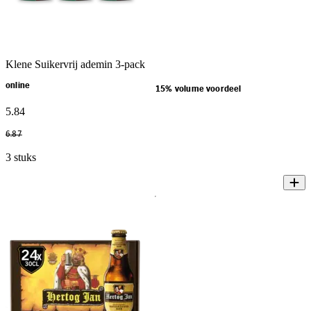
Klene Suikervrij ademin 3-pack
online
15% volume voordeel
5
.
84
6
.
87
3 stuks