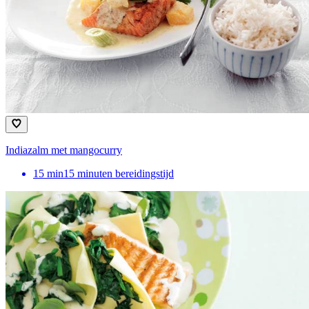
Indiazalm met mangocurry
15
min
15 minuten bereidingstijd