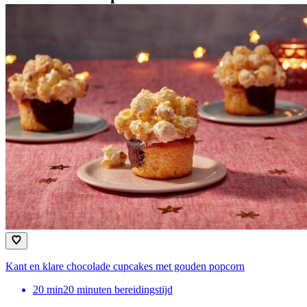
Kant en klare chocolade cupcakes met gouden popcorn
20
min
20 minuten bereidingstijd