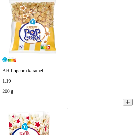
AH Popcorn karamel
1
.
19
200 g