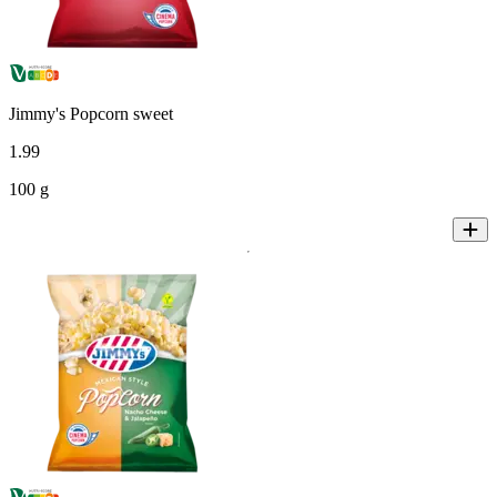
Jimmy's Popcorn sweet
1
.
99
100 g