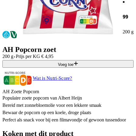
99
200 g
AH Popcorn zoet
·
200 g
Prijs per
KG
€
4,95
Voeg toe
Wat is Nutri-Score?
AH Zoete Popcorn
Populaire zoete popcorn van Albert Heijn
Bereid met zonnebloemolie voor een lekkere smaak
Bewaar de popcorn op een koele, droge plaats
Perfect als snack voor bij een filmavondje of gewoon tussendoor
Koken met dit product