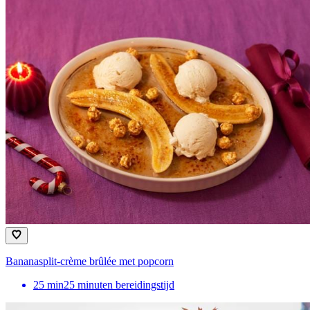
Bananasplit-crème brûlée met popcorn
25
min
25 minuten bereidingstijd