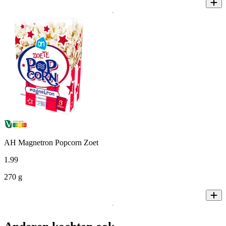
AH Magnetron Popcorn Zoet
1
.
99
270 g