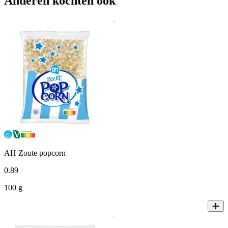
Anderen kochten ook
AH Zoute popcorn
0
.
89
100 g