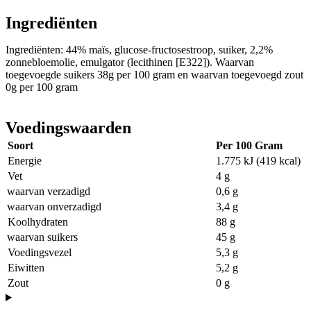
Ingrediënten
Ingrediënten: 44% maïs, glucose-fructosestroop, suiker, 2,2%
zonnebloemolie, emulgator (lecithinen [E322]). Waarvan
toegevoegde suikers 38g per 100 gram en waarvan toegevoegd zout
0g per 100 gram
Voedingswaarden
Soort
Per 100 Gram
Energie
1.775 kJ (419 kcal)
Vet
4 g
waarvan verzadigd
0,6 g
waarvan onverzadigd
3,4 g
Koolhydraten
88 g
waarvan suikers
45 g
Voedingsvezel
5,3 g
Eiwitten
5,2 g
Zout
0 g