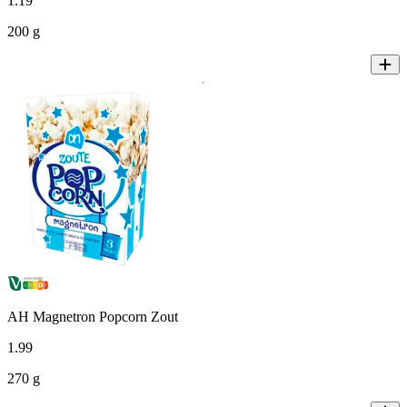
1
.
19
200 g
AH Magnetron Popcorn Zout
1
.
99
270 g