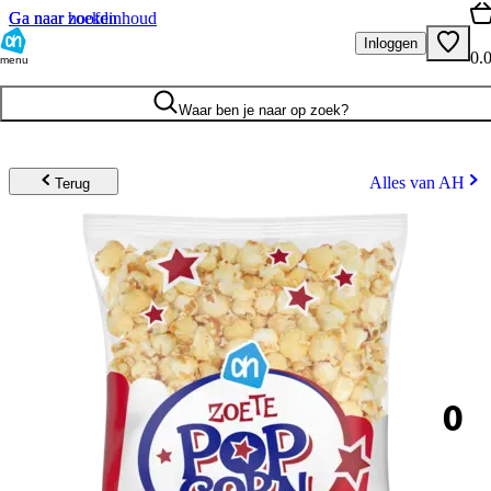
Ga naar hoofdinhoud
Ga naar zoeken
Inloggen
0.
menu
Waar ben je naar op zoek?
Alles van AH
Terug
0
.