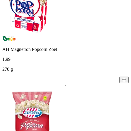
AH Magnetron Popcorn Zoet
1
.
99
270 g