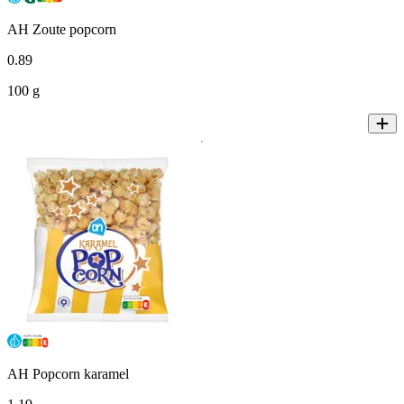
AH Zoute popcorn
0
.
89
100 g
AH Popcorn karamel