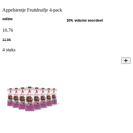
Appelsientje Fruitdruifje 4-pack
online
10% volume voordeel
10
.
76
11
.
96
4 stuks