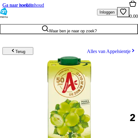
Ga naar hoofdinhoud
Ga naar zoeken
Inloggen
0.00
menu
Waar ben je naar op zoek?
Alles van Appelsientje
Terug
2
.