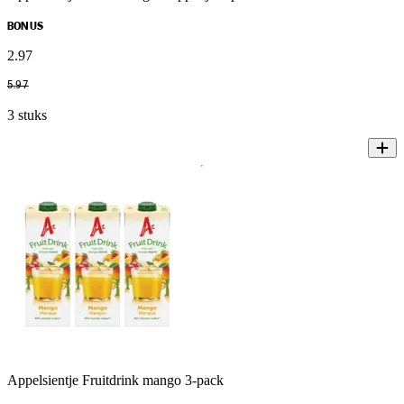
BONUS
2
.
97
5
.
97
3 stuks
Appelsientje Fruitdrink mango 3-pack