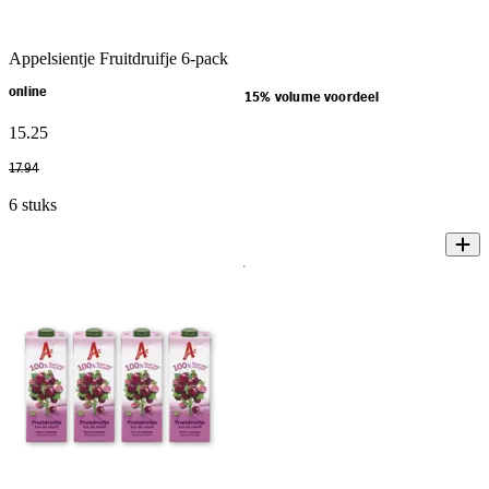
Appelsientje Fruitdruifje 6-pack
online
15% volume voordeel
15
.
25
17
.
94
6 stuks