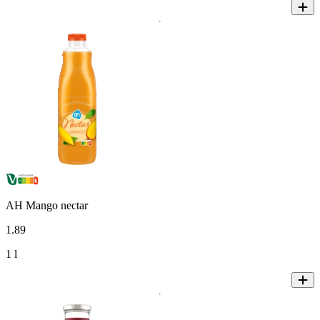
AH Mango nectar
1
.
89
1 l