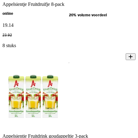
Appelsientje Fruitdruifje 8-pack
online
20% volume voordeel
19
.
14
23
.
92
8 stuks
Appelsientje Fruitdrink goudappeltje 3-pack