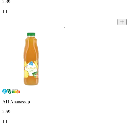
2
.
39
1 l
AH Ananassap
2
.
59
1 l