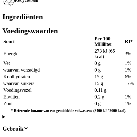
Recyclebaar
Ingrediënten
Voedingswaarden
Per 100
Soort
RI*
Milliliter
273 kJ (65
Energie
3%
kcal)
Vet
0 g
1%
waarvan verzadigd
0 g
1%
Koolhydraten
15 g
6%
waarvan suikers
15 g
17%
Voedingsvezel
0,11 g
Eiwitten
0,2 g
1%
Zout
0 g
1%
*
Referentie-inname van een gemiddelde volwassene (8400 kJ / 2000 kcal).
Gebruik