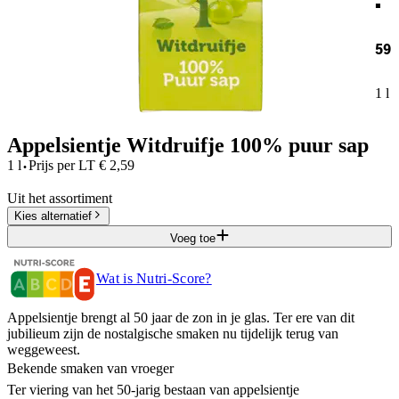
59
1 l
Appelsientje Witdruifje 100% puur sap
·
1 l
Prijs per
LT
€
2,59
Uit het assortiment
Kies alternatief
Voeg toe
Wat is Nutri-Score?
Appelsientje brengt al 50 jaar de zon in je glas. Ter ere van dit
jubilieum zijn de nostalgische smaken nu tijdelijk terug van
weggeweest.
Bekende smaken van vroeger
Ter viering van het 50-jarig bestaan van appelsientje