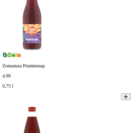
Zonnatura Pruimensap
4
.
99
0,75 l