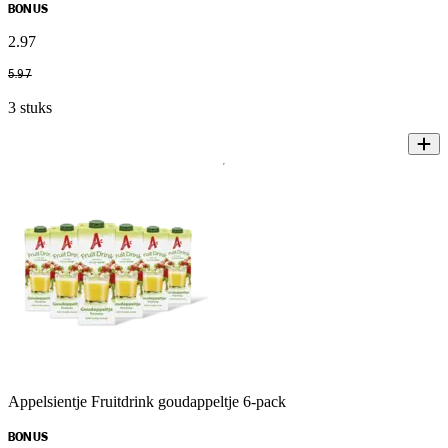
BONUS
2
.
97
5
.
97
3 stuks
Appelsientje Fruitdrink goudappeltje 6-pack
BONUS