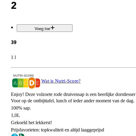
2
.
Voeg toe
39
1 l
Wat is Nutri-Score?
Enjoy! Deze volzoete rode druivensap is een heerlijke dorstlesse
Voor op de ontbijttafel, lunch of ieder ander moment van de dag.
100% sap.
1,0L
Gekoeld het lekkerst!
Prijsfavorieten: topkwaliteit en altijd laaggeprijsd