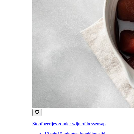
Stoofpeertjes zonder wijn of bessensap
10
min
10 minuten bereidingstijd