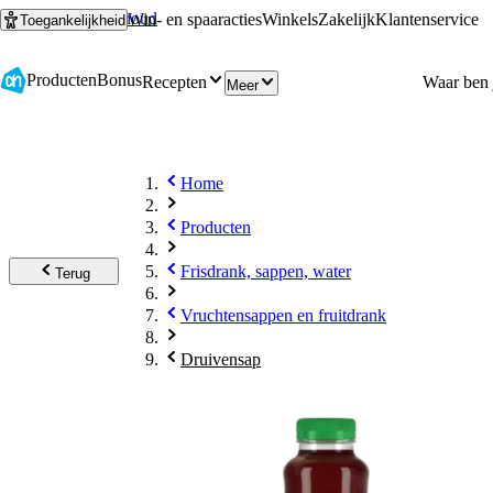
Ga naar hoofdinhoud
Ga naar zoeken
Win- en spaaracties
Winkels
Zakelijk
Klantenservice
Toegankelijkheid
Producten
Bonus
Recepten
Meer
Home
Producten
Frisdrank, sappen, water
Terug
Vruchtensappen en fruitdrank
Druivensap