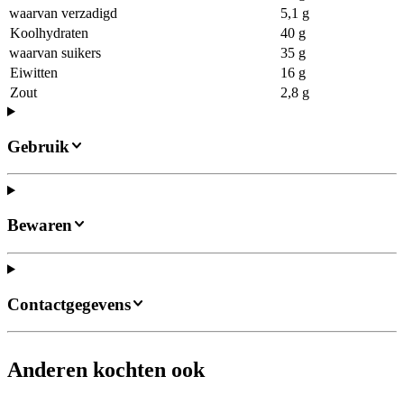
waarvan verzadigd
5,1 g
Koolhydraten
40 g
waarvan suikers
35 g
Eiwitten
16 g
Zout
2,8 g
Gebruik
Bewaren
Contactgegevens
Anderen kochten ook