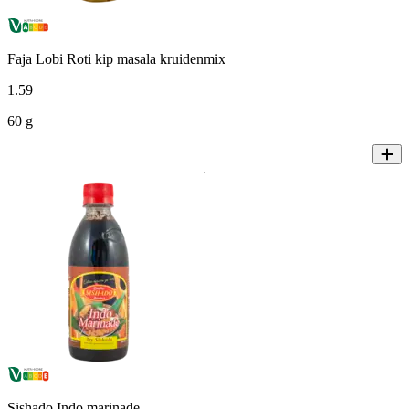
Faja Lobi Roti kip masala kruidenmix
1
.
59
60 g
Sishado Indo marinade