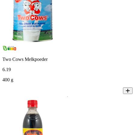
Two Cows Melkpoeder
6
.
19
400 g