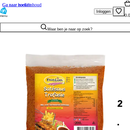
Ga naar hoofdinhoud
Ga naar zoeken
Inloggen
0.
menu
Waar ben je naar op zoek?
2
.