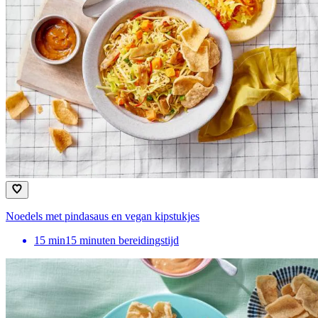
Noedels met pindasaus en vegan kipstukjes
15
min
15 minuten bereidingstijd