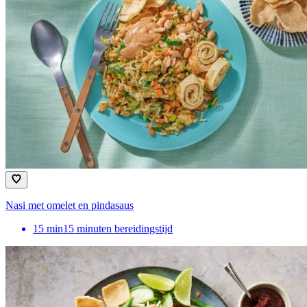
Nasi met omelet en pindasaus
15
min
15 minuten bereidingstijd