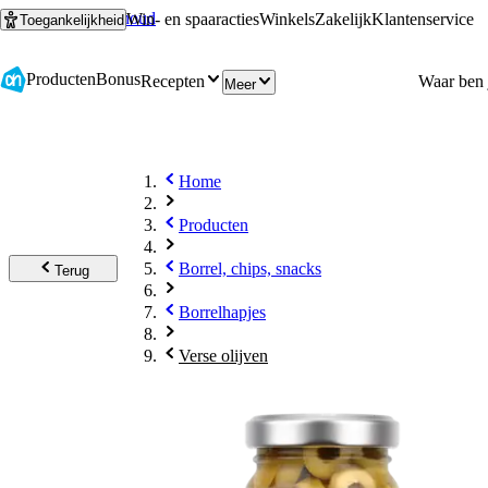
Ga naar hoofdinhoud
Ga naar zoeken
Win- en spaaracties
Winkels
Zakelijk
Klantenservice
Toegankelijkheid
Producten
Bonus
Recepten
Meer
Home
Producten
Borrel, chips, snacks
Terug
Borrelhapjes
Verse olijven