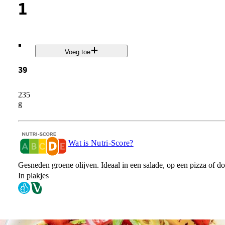
1
.
Voeg toe
39
235
g
Wat is Nutri-Score?
Gesneden groene olijven. Ideaal in een salade, op een pizza of do
In plakjes