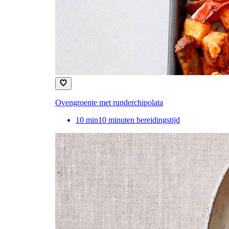
Ovengroente met runderchipolata
10
min
10 minuten bereidingstijd