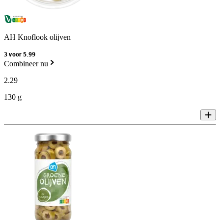
AH Knoflook olijven
3 voor 5.99
Combineer nu
2
.
29
130 g