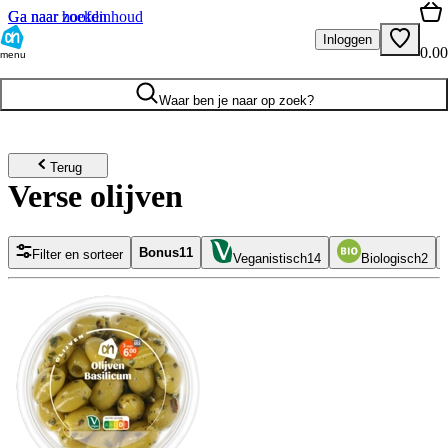
Ga naar hoofdinhoud
Ga naar zoeken
Inloggen
0.00
menu
Waar ben je naar op zoek?
Terug
Verse olijven
Bonus
11
Filter en sorteer
Veganistisch
14
Biologisch
2