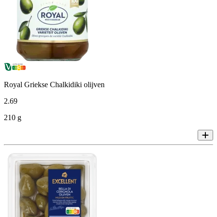
Royal Griekse Chalkidiki olijven
2
.
69
210 g