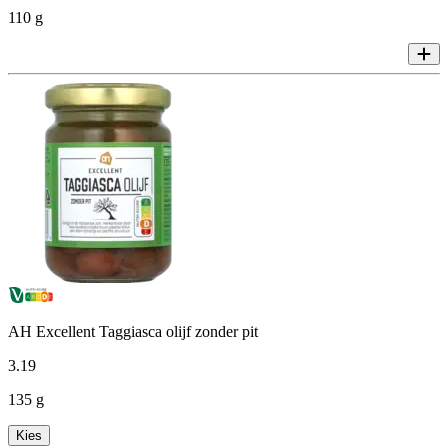
110 g
AH Excellent Taggiasca olijf zonder pit
3
.
19
135 g
Kies