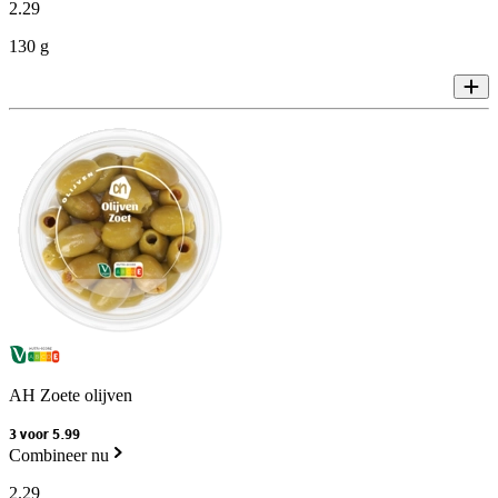
2
.
29
130 g
AH Zoete olijven
3 voor 5.99
Combineer nu
2
.
29