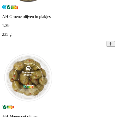
AH Groene olijven in plakjes
1
.
39
235 g
AH Mammoet olijven