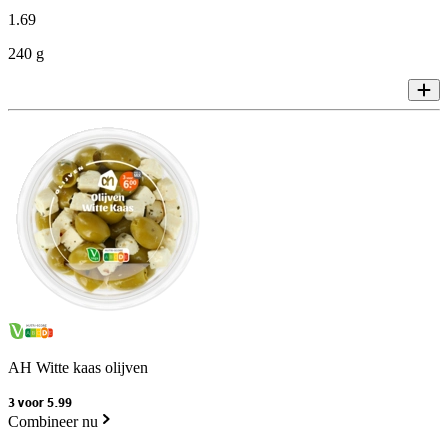
1
.
69
240 g
AH Witte kaas olijven
3 voor 5.99
Combineer nu