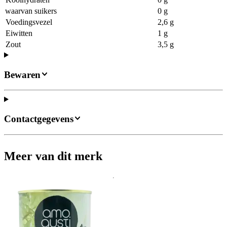
waarvan suikers
0 g
Voedingsvezel
2,6 g
Eiwitten
1 g
Zout
3,5 g
Bewaren
Contactgegevens
Meer van dit merk