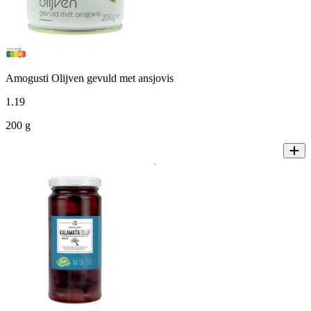
Amogusti Olijven gevuld met ansjovis
1
.
19
200 g