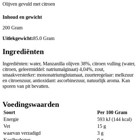
Olijven gevuld met citroen
Inhoud en gewicht
200 Gram
Uitlekgewicht:
85.0 Gram
Ingrediënten
Ingrediënten: water, Manzanilla olijven 38%, citroen vulling (water,
citroen, geleermiddel: natriumalginaat) 4,04%, zout,
smaakversterker: mononatriumglutamaat, zuurteregelaar: melkzuur
en citroenzuur, antioxidant: ascorbinezuur, natuurlijk aroma. Kan
sporen van pit bevatten.
Voedingswaarden
Soort
Per 100 Gram
Energie
593 kJ (144 kcal)
Vet
15 g
waarvan verzadigd
3 g
Koolhydraten
0 g