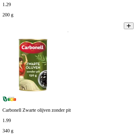
1
.
29
200 g
Carbonell Zwarte olijven zonder pit
1
.
99
340 g