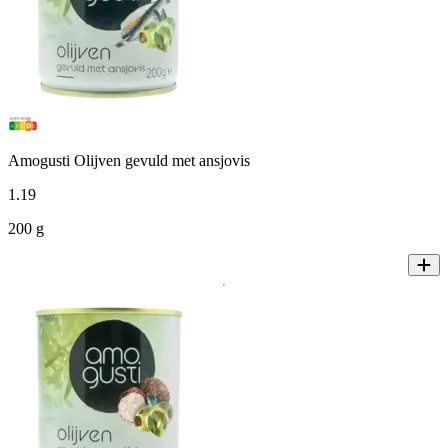
Amogusti Olijven gevuld met ansjovis
1
.
19
200 g