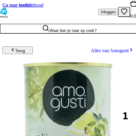
Ga naar hoofdinhoud
Ga naar zoeken
Inloggen
0.
menu
Waar ben je naar op zoek?
Alles van Amogusti
Terug
1
.