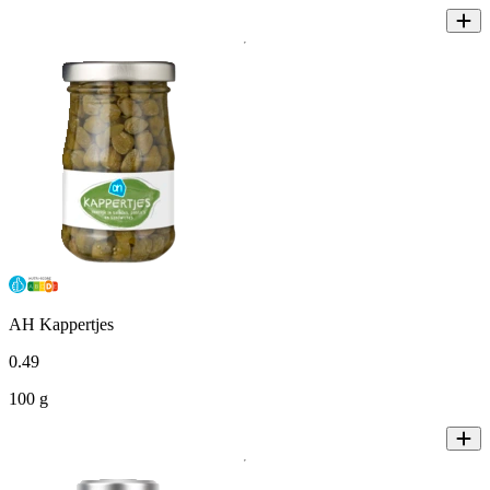
AH Kappertjes
0
.
49
100 g