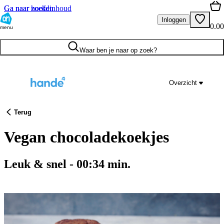
Ga naar hoofdinhoud
Ga naar zoeken
Inloggen
0.00
menu
Waar ben je naar op zoek?
Overzicht
Terug
Vegan chocoladekoekjes
Leuk & snel
-
00:34
min.