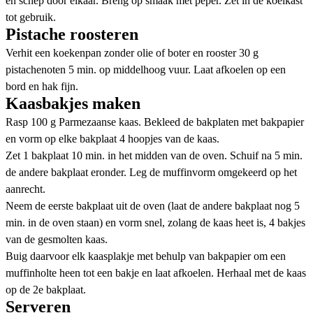
en schep door elkaar. Breng op smaak met peper. Zet in de koelkast
tot gebruik.
Pistache roosteren
Verhit een koekenpan zonder olie of boter en rooster 30 g
pistachenoten 5 min. op middelhoog vuur. Laat afkoelen op een
bord en hak fijn.
Kaasbakjes maken
Rasp 100 g Parmezaanse kaas. Bekleed de bakplaten met bakpapier
en vorm op elke bakplaat 4 hoopjes van de kaas.
Zet 1 bakplaat 10 min. in het midden van de oven. Schuif na 5 min.
de andere bakplaat eronder. Leg de muffinvorm omgekeerd op het
aanrecht.
Neem de eerste bakplaat uit de oven (laat de andere bakplaat nog 5
min. in de oven staan) en vorm snel, zolang de kaas heet is, 4 bakjes
van de gesmolten kaas.
Buig daarvoor elk kaasplakje met behulp van bakpapier om een
muffinholte heen tot een bakje en laat afkoelen. Herhaal met de kaas
op de 2e bakplaat.
Serveren