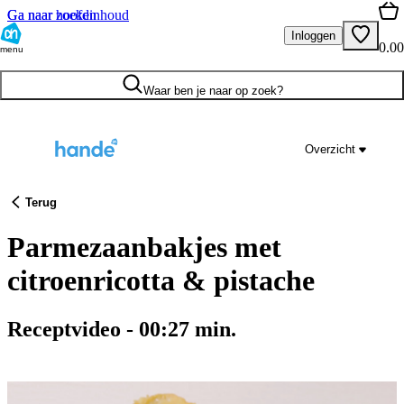
Ga naar hoofdinhoud
Ga naar zoeken
Inloggen
0.00
menu
Waar ben je naar op zoek?
Overzicht
Terug
Parmezaanbakjes met
citroenricotta & pistache
Receptvideo
-
00:27
min.