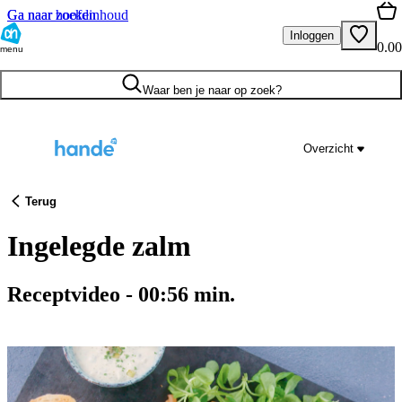
Ga naar hoofdinhoud
Ga naar zoeken
Inloggen
0.00
menu
Waar ben je naar op zoek?
Overzicht
Terug
Ingelegde zalm
Receptvideo
-
00:56
min.