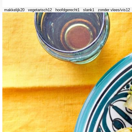
makkelijk
20
vegetarisch
12
hoofdgerecht
1
slank
1
zonder vlees/vis
12