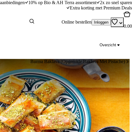
aanbiedingen
10% op Bio & AH Terra assortiment
2x zo snel sparen
Extra korting met Premium Deals
Online bestellen
Inloggen
0.00
Overzicht
Burma Baklava (opgerolde Baklava Met Pistache)