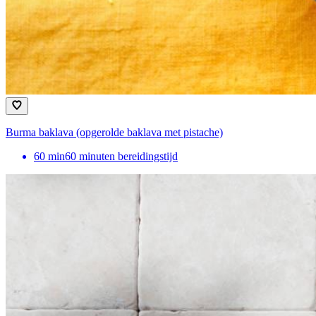
Burma baklava (opgerolde baklava met pistache)
60
min
60 minuten bereidingstijd