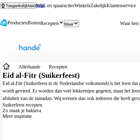
Ga naar hoofdinhoud
Ga naar zoeken
Win- en spaaracties
Winkels
Zakelijk
Klantenservice
Toegankelijkheid
Producten
Bonus
Recepten
Meer
Allerhande
Recepten
Eid al-Fitr (Suikerfeest)
Eid al-Fitr (Suikerfeest in de Nederlandse volksmond) is het feest dat
wordt gevierd. Er worden dan veel lekkernijen gegeten, maar het feest
afsluiten van de ramadan. Wij wensen dan ook iedereen die heeft gev
Suikerfeest recepten
Zo maak je baklava
Meer inspiratie