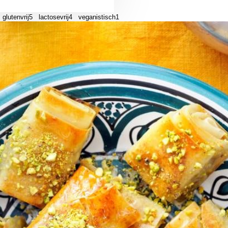
glutenvrij
5
lactosevrij
4
veganistisch
1