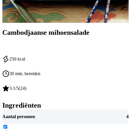
Cambodjaanse mihoensalade
250
kcal
30 min. bereiden
3.1
/5
(
24
)
Ingrediënten
Aantal personen
4