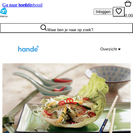
Ga naar hoofdinhoud
Ga naar zoeken
Inloggen
0.00
menu
Waar ben je naar op zoek?
Overzicht