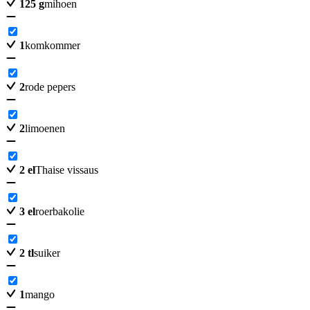
125
g
mihoen
1
komkommer
2
rode pepers
2
limoenen
2
el
Thaise vissaus
3
el
roerbakolie
2
tl
suiker
1
mango