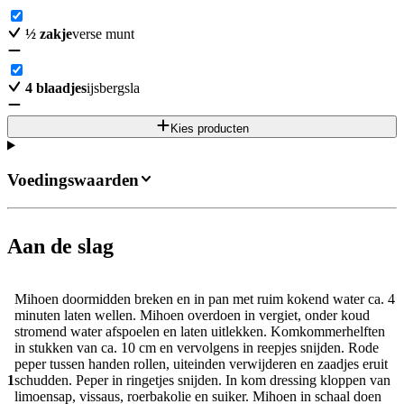
½
zakje
verse munt
4
blaadjes
ijsbergsla
Kies producten
Voedingswaarden
Aan de slag
Mihoen doormidden breken en in pan met ruim kokend water ca. 4
minuten laten wellen. Mihoen overdoen in vergiet, onder koud
stromend water afspoelen en laten uitlekken. Komkommerhelften
in stukken van ca. 10 cm en vervolgens in reepjes snijden. Rode
peper tussen handen rollen, uiteinden verwijderen en zaadjes eruit
1
schudden. Peper in ringetjes snijden. In kom dressing kloppen van
limoensap, vissaus, roerbakolie en suiker. Mihoen in schaal doen