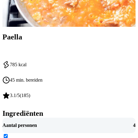
Paella
785
kcal
45 min. bereiden
3.1
/5
(
185
)
Ingrediënten
Aantal personen
4