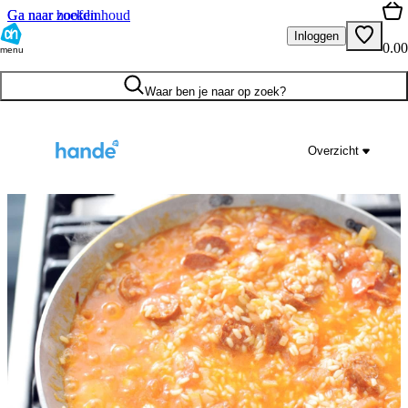
Ga naar hoofdinhoud
Ga naar zoeken
Inloggen
0.00
menu
Waar ben je naar op zoek?
Overzicht