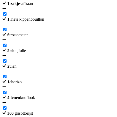
1
zakje
saffraan
1
l
hete kippenbouillon
6
trostomaten
5
el
olijfolie
2
uien
1
chorizo
4
tenen
knoflook
300
g
risottorijst