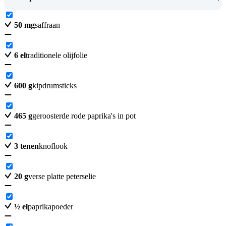
50
mg
saffraan
6
el
traditionele olijfolie
600
g
kipdrumsticks
465
g
geroosterde rode paprika's in pot
3
tenen
knoflook
20
g
verse platte peterselie
½
el
paprikapoeder