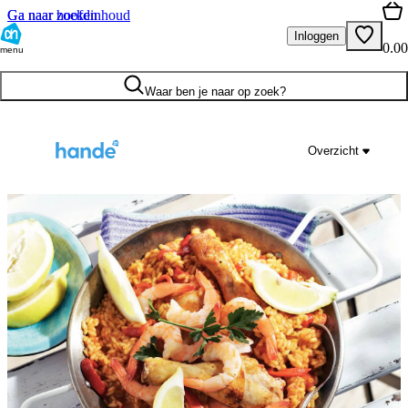
Ga naar hoofdinhoud
Ga naar zoeken
Inloggen
0.00
menu
Waar ben je naar op zoek?
Overzicht