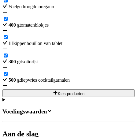
½
el
gedroogde oregano
400
g
tomatenblokjes
1
l
kippenbouillon van tablet
300
g
risottorijst
500
g
diepvries cocktailgarnalen
Kies producten
Voedingswaarden
Aan de slag