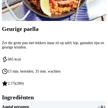
Geurige paella
Zet die grote pan met lekkers maar zó op tafel: kip, garnalen rijst en
geurige kruiden.
685
kcal
15 min. bereiden
, 35 min. wachten
2.7
/5
(
280
)
Ingrediënten
Aantal personen
4