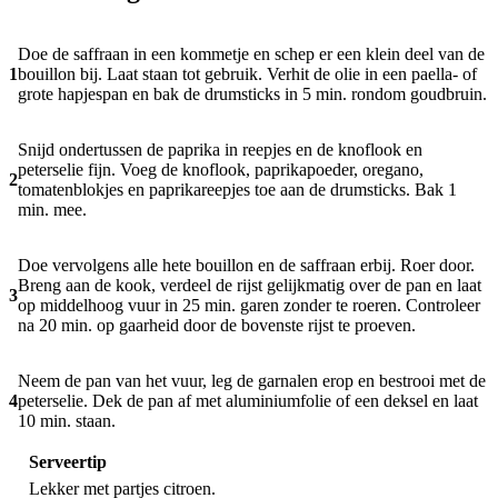
Doe de saffraan in een kommetje en schep er een klein deel van de
1
bouillon bij. Laat staan tot gebruik. Verhit de olie in een paella- of
grote hapjespan en bak de drumsticks in 5 min. rondom goudbruin.
Snijd ondertussen de paprika in reepjes en de knoflook en
peterselie fijn. Voeg de knoflook, paprikapoeder, oregano,
2
tomatenblokjes en paprikareepjes toe aan de drumsticks. Bak 1
min. mee.
Doe vervolgens alle hete bouillon en de saffraan erbij. Roer door.
Breng aan de kook, verdeel de rijst gelijkmatig over de pan en laat
3
op middelhoog vuur in 25 min. garen zonder te roeren. Controleer
na 20 min. op gaarheid door de bovenste rijst te proeven.
Neem de pan van het vuur, leg de garnalen erop en bestrooi met de
4
peterselie. Dek de pan af met aluminiumfolie of een deksel en laat
10 min. staan.
Serveertip
Lekker met partjes citroen.