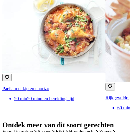
Paella met kip en chorizo
Rijkgevulde p
50
min
50 minuten bereidingstijd
60
min
Ontdek meer van dit soort gerechten
vooraf te maken
spaans
rijst
hoofdgerecht
zomer