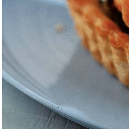
4
el
verse slagroom
4
el
Thousand Islands sladressing
Dit heb je nodig