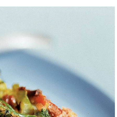
4
at de zalm uitlekken, verwijder de graatjes en verdeel de zalm in
om, peper en eventueel wat zout.
en bak in ca. 25 min. de taart gaar en lichtbruin. Schep in een kom