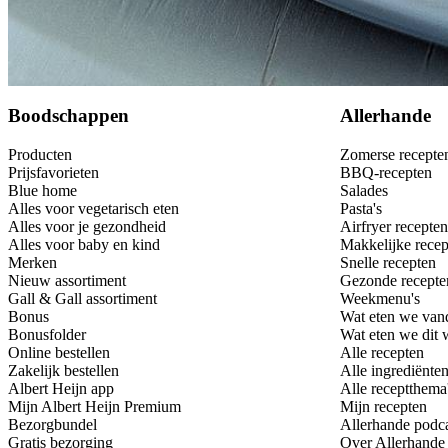
Bewaar
Boodschappen
Allerhande
Producten
Zomerse recepte
Prijsfavorieten
BBQ-recepten
Blue home
Salades
Alles voor vegetarisch eten
Pasta's
Alles voor je gezondheid
Airfryer recepten
Alles voor baby en kind
Makkelijke recep
Merken
Snelle recepten
Nieuw assortiment
Gezonde recepte
Gall & Gall assortiment
Weekmenu's
Bonus
Wat eten we van
Bonusfolder
Wat eten we dit
Online bestellen
Alle recepten
Zakelijk bestellen
Alle ingrediënte
Albert Heijn app
Alle receptthema
Mijn Albert Heijn Premium
Mijn recepten
Bezorgbundel
Allerhande podc
Gratis bezorging
Over Allerhande