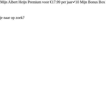
Mijn Albert Heijn Premium voor €17.99 per jaar
10 Mijn Bonus Box 
alade met broccoli en rivierkreeftjes
Wraps met romige zalm
15 minuten bereidingstijd
15
min
15 minuten berei