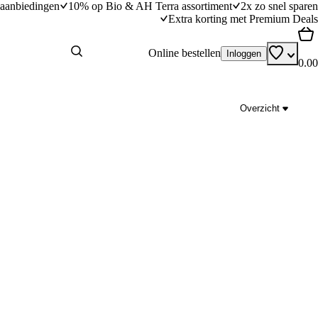
aanbiedingen
10% op Bio & AH Terra assortiment
2x zo snel sparen
Extra korting met Premium Deals
Online bestellen
Inloggen
0.00
Overzicht
Hartige courgettetaart met zalm
dingstijd
20
min
20 minuten bereidingstijd