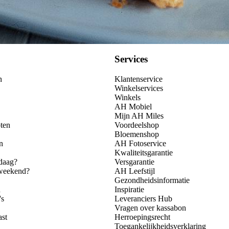
Services
n
Klantenservice
Winkelservices
Winkels
AH Mobiel
Mijn AH Miles
ten
Voordeelshop
Bloemenshop
n
AH Fotoservice
Kwaliteitsgarantie
daag?
Versgarantie
 weekend?
AH Leefstijl
Gezondheidsinformatie
n
Inspiratie
's
Leveranciers Hub
Vragen over kassabon
ast
Herroepingsrecht
Toegankelijkheidsverklaring