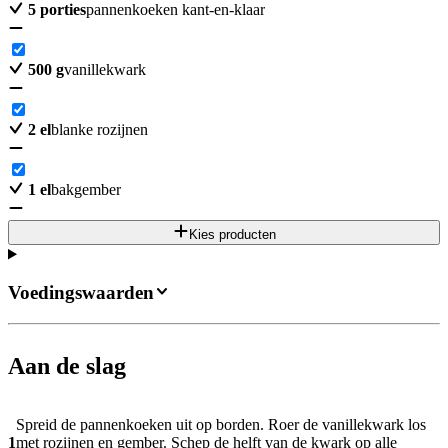
5
porties
pannenkoeken kant-en-klaar
500
g
vanillekwark
2
el
blanke rozijnen
1
el
bakgember
Kies producten
Voedingswaarden
Aan de slag
Spreid de pannenkoeken uit op borden. Roer de vanillekwark los
1
met rozijnen en gember. Schep de helft van de kwark op alle