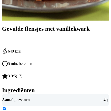
Gevulde flensjes met vanillekwark
640
kcal
5 min. bereiden
3.9
/5
(
17
)
Ingrediënten
Aantal personen
4