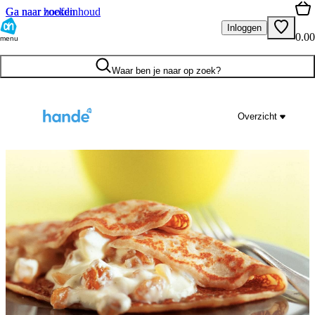
Ga naar hoofdinhoud
Ga naar zoeken
Inloggen
0.00
menu
Waar ben je naar op zoek?
Overzicht