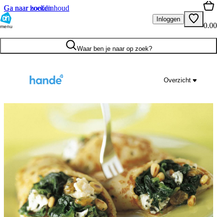
Ga naar hoofdinhoud
Ga naar zoeken
Inloggen
0.00
menu
Waar ben je naar op zoek?
Overzicht