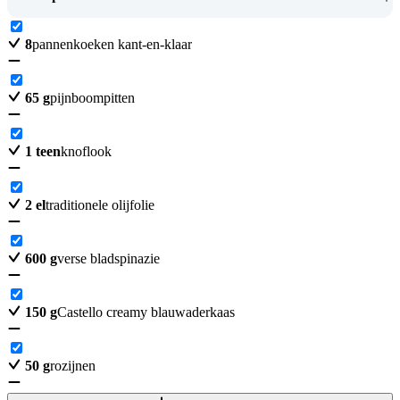
8
pannenkoeken kant-en-klaar
65
g
pijnboompitten
1
teen
knoflook
2
el
traditionele olijfolie
600
g
verse bladspinazie
150
g
Castello creamy blauwaderkaas
50
g
rozijnen