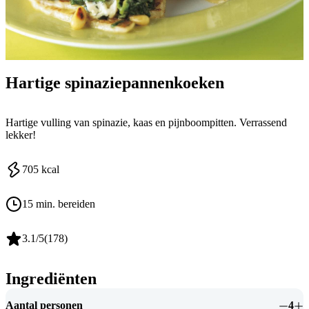
Hartige spinaziepannenkoeken
Hartige vulling van spinazie, kaas en pijnboompitten. Verrassend
lekker!
705
kcal
15 min. bereiden
3.1
/5
(
178
)
Ingrediënten
Aantal personen
4