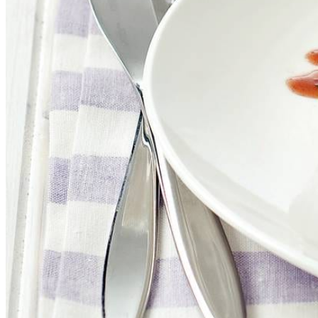
1
el
pesto alla genovese
100
ml
vleesbouillon
1
tl
rozemarijn