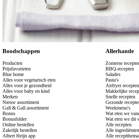
Bewaar
Boodschappen
Allerhande
Producten
Zomerse recepte
Prijsfavorieten
BBQ-recepten
Blue home
Salades
Alles voor vegetarisch eten
Pasta's
Alles voor je gezondheid
Airfryer recepten
Alles voor baby en kind
Makkelijke recep
Merken
Snelle recepten
Nieuw assortiment
Gezonde recepte
Gall & Gall assortiment
Weekmenu's
Bonus
Wat eten we van
Bonusfolder
Wat eten we dit
Online bestellen
Alle recepten
Zakelijk bestellen
Alle ingrediënte
Albert Heijn app
Alle receptthema