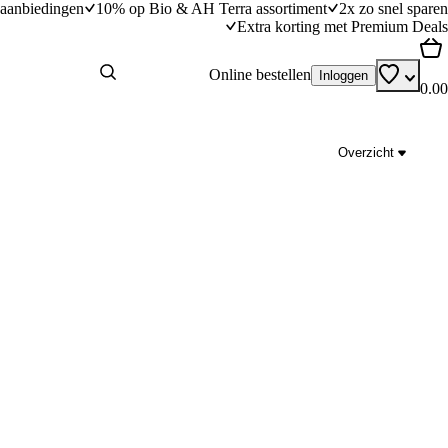
aanbiedingen
10% op Bio & AH Terra assortiment
2x zo snel sparen
Extra korting met Premium Deals
Online bestellen
Inloggen
0.00
Overzicht
 salami
Vispakketjes met pesto
dingstijd
10
min
10 minuten bereidingstijd