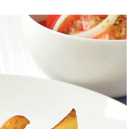
4
oi het vlees met peper en zout en bak het in 8 min. aan beide kanten
de tomatensalade.
de aanbaksels los en laat de jus 1 min. inkoken. Roer de rozemarijn