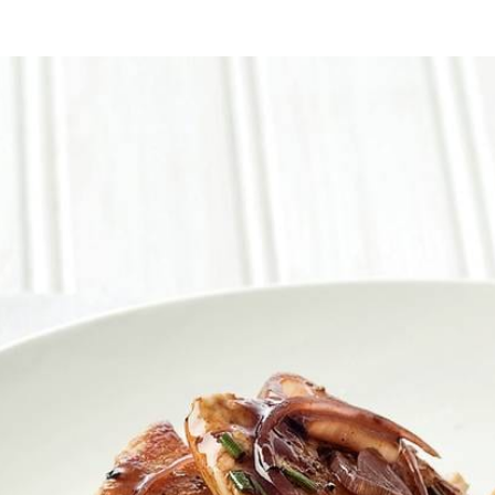
 min. goudgeel en gaar. Verhit 2 el olie in een andere koekenpan. Bestro
 een schaal. Roer de pesto los met de laatste 2 el olie en druppel over 
st van de uien 1-2 min. in het bakvet. Voeg de vleesbouillon toe, roer 
 jus over het vlees en serveer met de tomaten-pestosalade.
t rode wijn.
Wat vond je van dit recept?