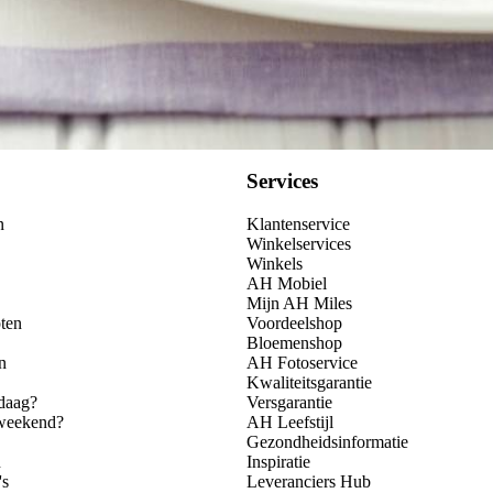
Services
n
Klantenservice
Winkelservices
Winkels
AH Mobiel
Mijn AH Miles
ten
Voordeelshop
Bloemenshop
n
AH Fotoservice
Kwaliteitsgarantie
daag?
Versgarantie
 weekend?
AH Leefstijl
Gezondheidsinformatie
n
Inspiratie
's
Leveranciers Hub