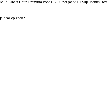
Mijn Albert Heijn Premium voor €17.99 per jaar
10 Mijn Bonus Box 
n bleekselderij
Aardappelsalade met pesto en
30 minuten bereidingstijd
30
min
30 minuten berei