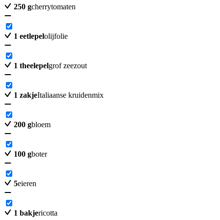
250
g
cherrytomaten
1
eetlepel
olijfolie
1
theelepel
grof zeezout
1
zakje
Italiaanse kruidenmix
200
g
bloem
100
g
boter
5
eieren
1
bakje
ricotta