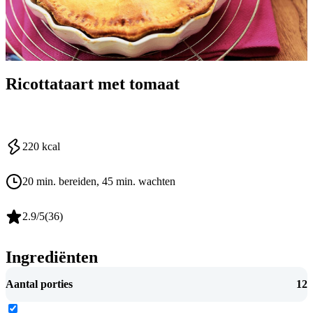
Ricottataart met tomaat
220
kcal
20 min. bereiden
, 45 min. wachten
2.9
/5
(
36
)
Ingrediënten
Aantal porties
12