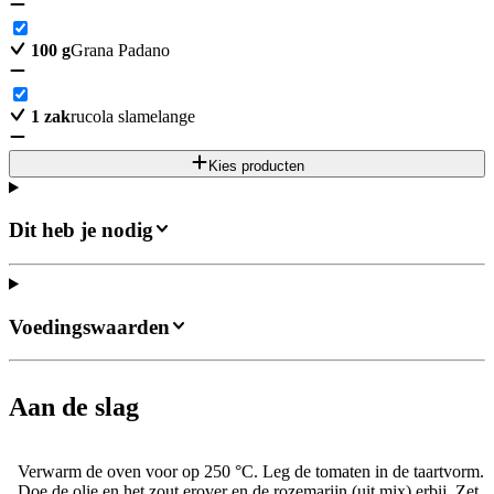
100
g
Grana Padano
1
zak
rucola slamelange
Kies producten
Dit heb je nodig
Voedingswaarden
Aan de slag
Verwarm de oven voor op 250 °C. Leg de tomaten in de taartvorm.
Doe de olie en het zout erover en de rozemarijn (uit mix) erbij. Zet