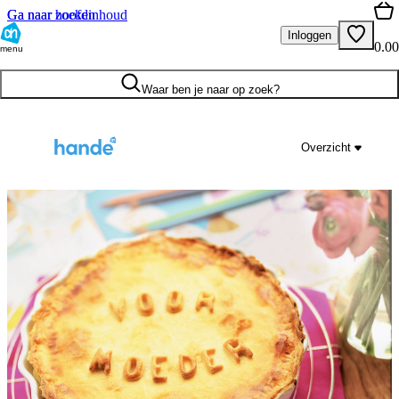
Ga naar hoofdinhoud
Ga naar zoeken
Inloggen
0.00
menu
Waar ben je naar op zoek?
Overzicht