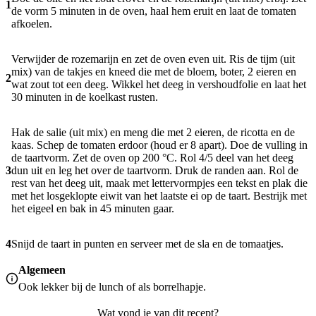
1
de vorm 5 minuten in de oven, haal hem eruit en laat de tomaten
afkoelen.
Verwijder de rozemarijn en zet de oven even uit. Ris de tijm (uit
mix) van de takjes en kneed die met de bloem, boter, 2 eieren en
2
wat zout tot een deeg. Wikkel het deeg in vershoudfolie en laat het
30 minuten in de koelkast rusten.
Hak de salie (uit mix) en meng die met 2 eieren, de ricotta en de
kaas. Schep de tomaten erdoor (houd er 8 apart). Doe de vulling in
de taartvorm. Zet de oven op 200 °C. Rol 4/5 deel van het deeg
3
dun uit en leg het over de taartvorm. Druk de randen aan. Rol de
rest van het deeg uit, maak met lettervormpjes een tekst en plak die
met het losgeklopte eiwit van het laatste ei op de taart. Bestrijk met
het eigeel en bak in 45 minuten gaar.
4
Snijd de taart in punten en serveer met de sla en de tomaatjes.
Algemeen
Ook lekker bij de lunch of als borrelhapje.
Wat vond je van dit recept?