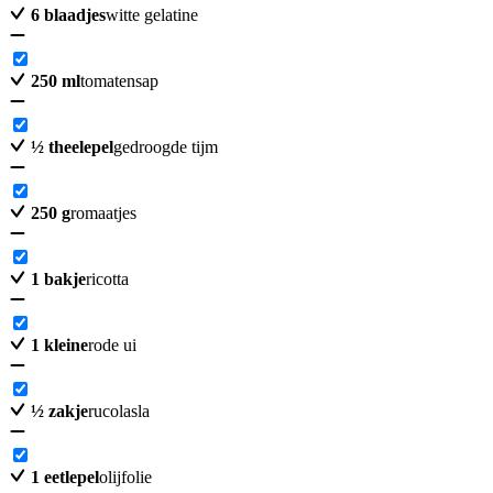
6
blaadjes
witte gelatine
250
ml
tomatensap
½
theelepel
gedroogde tijm
250
g
romaatjes
1
bakje
ricotta
1
kleine
rode ui
½
zakje
rucolasla
1
eetlepel
olijfolie