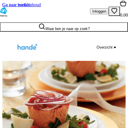
Ga naar hoofdinhoud
Ga naar zoeken
Inloggen
0.00
menu
Waar ben je naar op zoek?
Overzicht