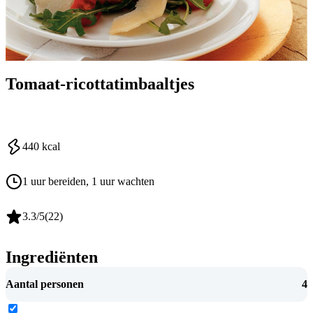
Tomaat-ricottatimbaaltjes
440
kcal
1 uur bereiden
, 1 uur wachten
3.3
/5
(
22
)
Ingrediënten
Aantal personen
4