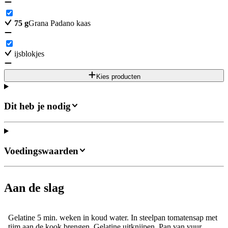
75
g
Grana Padano kaas
ijsblokjes
Kies producten
Dit heb je nodig
Voedingswaarden
Aan de slag
Gelatine 5 min. weken in koud water. In steelpan tomatensap met
tijm aan de kook brengen. Gelatine uitknijpen. Pan van vuur