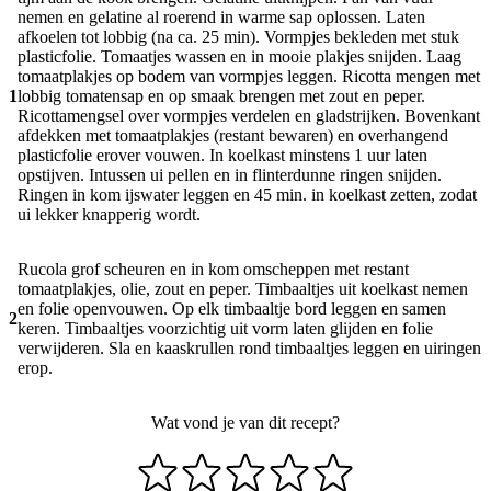
nemen en gelatine al roerend in warme sap oplossen. Laten
afkoelen tot lobbig (na ca. 25 min). Vormpjes bekleden met stuk
plasticfolie. Tomaatjes wassen en in mooie plakjes snijden. Laag
tomaatplakjes op bodem van vormpjes leggen. Ricotta mengen met
1
lobbig tomatensap en op smaak brengen met zout en peper.
Ricottamengsel over vormpjes verdelen en gladstrijken. Bovenkant
afdekken met tomaatplakjes (restant bewaren) en overhangend
plasticfolie erover vouwen. In koelkast minstens 1 uur laten
opstijven. Intussen ui pellen en in flinterdunne ringen snijden.
Ringen in kom ijswater leggen en 45 min. in koelkast zetten, zodat
ui lekker knapperig wordt.
Rucola grof scheuren en in kom omscheppen met restant
tomaatplakjes, olie, zout en peper. Timbaaltjes uit koelkast nemen
en folie openvouwen. Op elk timbaaltje bord leggen en samen
2
keren. Timbaaltjes voorzichtig uit vorm laten glijden en folie
verwijderen. Sla en kaaskrullen rond timbaaltjes leggen en uiringen
erop.
Wat vond je van dit recept?