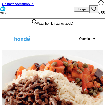
Ga naar hoofdinhoud
Ga naar zoeken
Inloggen
0.00
menu
Waar ben je naar op zoek?
Overzicht