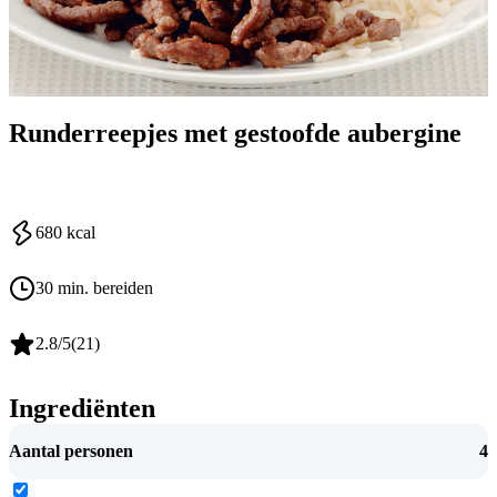
Runderreepjes met gestoofde aubergine
680
kcal
30 min. bereiden
2.8
/5
(
21
)
Ingrediënten
Aantal personen
4