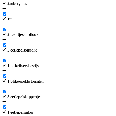
2
aubergines
1
ui
2
teentjes
knoflook
5
eetlepels
olijfolie
1
pak
zilvervliesrijst
1
blik
gepelde tomaten
3
eetlepels
kappertjes
1
eetlepel
suiker