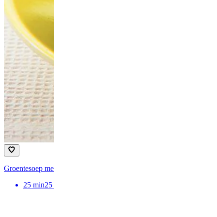
Groentesoep met sesamstengels
25
min
25 minuten bereidingstijd
Antipasti Pa