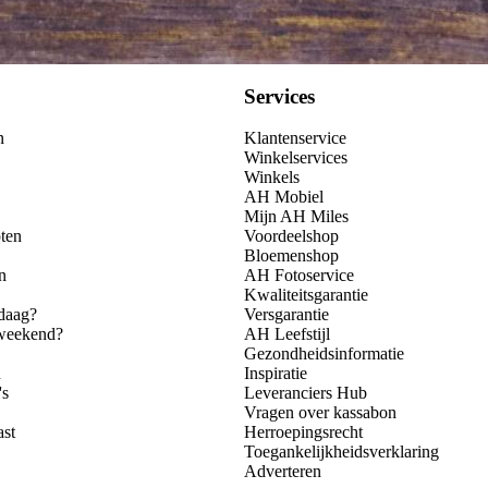
Services
n
Klantenservice
Winkelservices
Winkels
AH Mobiel
Mijn AH Miles
ten
Voordeelshop
Bloemenshop
n
AH Fotoservice
Kwaliteitsgarantie
daag?
Versgarantie
 weekend?
AH Leefstijl
Gezondheidsinformatie
n
Inspiratie
's
Leveranciers Hub
Vragen over kassabon
ast
Herroepingsrecht
Toegankelijkheidsverklaring
Adverteren