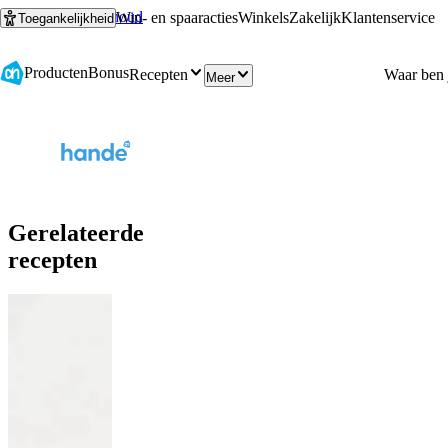
Ga naar hoofdinhoud
Ga naar zoeken
Win- en spaaracties
Winkels
Zakelijk
Klantenservice
Toegankelijkheid
Producten
Bonus
Recepten
Meer
Gerelateerde
recepten