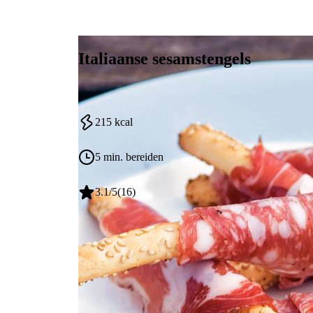
10
min
Italiaanse sesamstengels
Ingrediënten
Ontdek meer van dit soort gerec
Aan de slag
Voedingswaarden
italiaans
bijgerecht
picknick
zomer
Aantal personen
1
Wikkel de plakken Spianata Romana, Coppa di Parm
Ook te zien in
215
kcal
1
doos
soepstengels met sesam
2006 nr. 08 - Buiten genieten de zomer op zijn best!
5 min. bereiden
150
g
Italiaanse vleeswaren
3.1
/5
(
16
)