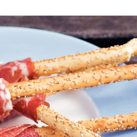
10 minuten bereidingstijd
10
min
10 minuten berei
hten
a en de salami om de soepstengels.
Wat vond je van dit recept?
Kies producten