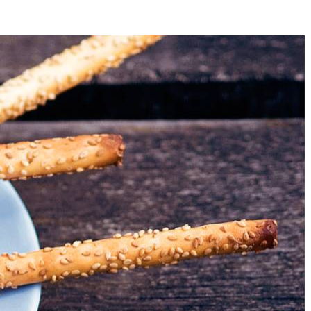
dingstijd
4