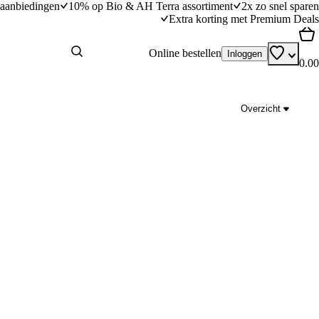
aanbiedingen
10% op Bio & AH Terra assortiment
2x zo snel sparen
Extra korting met Premium Deals
Online bestellen
Inloggen
0.00
Overzicht
Gevulde Italiaanse bollen
20
min
20 minuten bereidingstijd