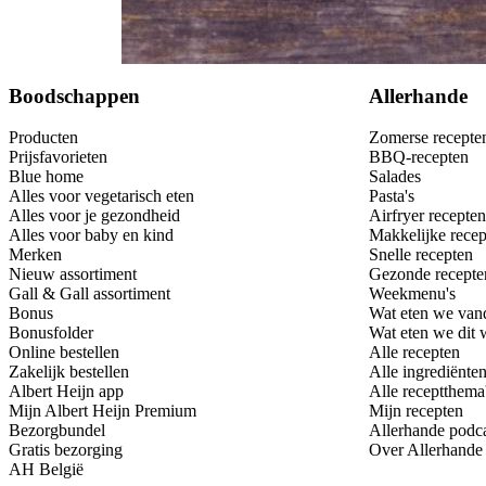
Bewaar
Boodschappen
Allerhande
Producten
Zomerse recepte
Prijsfavorieten
BBQ-recepten
Blue home
Salades
Alles voor vegetarisch eten
Pasta's
Alles voor je gezondheid
Airfryer recepten
Alles voor baby en kind
Makkelijke recep
Merken
Snelle recepten
Nieuw assortiment
Gezonde recepte
Gall & Gall assortiment
Weekmenu's
Bonus
Wat eten we van
Bonusfolder
Wat eten we dit
Online bestellen
Alle recepten
Zakelijk bestellen
Alle ingrediënte
Albert Heijn app
Alle receptthema
Mijn Albert Heijn Premium
Mijn recepten
Bezorgbundel
Allerhande podc
Gratis bezorging
Over Allerhande
AH België