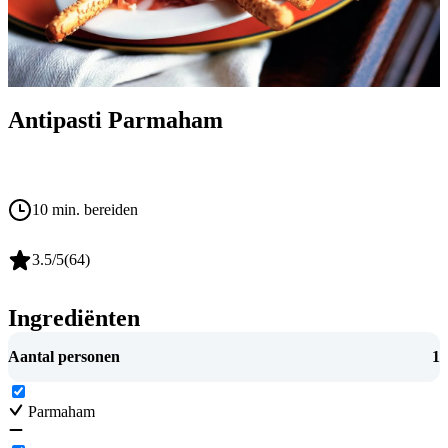
Antipasti Parmaham
10 min. bereiden
3.5
/5
(
64
)
Ingrediënten
Aantal personen
1
Parmaham