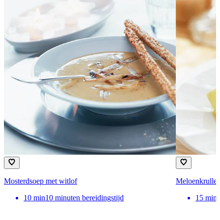
Mosterdsoep met witlof
Meloenkrulle
10
min
10 minuten bereidingstijd
15
min