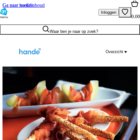
Ga naar hoofdinhoud
Ga naar zoeken
Inloggen
0.00
menu
Waar ben je naar op zoek?
Overzicht