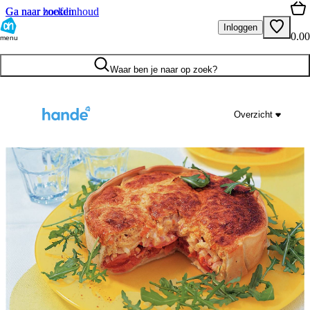
Ga naar hoofdinhoud
Ga naar zoeken
Inloggen
0.00
menu
Waar ben je naar op zoek?
Overzicht