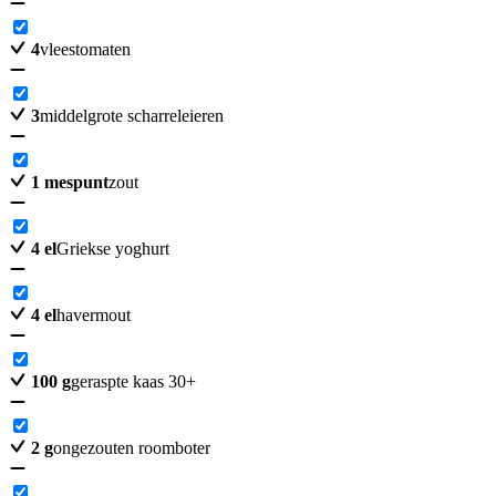
4
vleestomaten
3
middelgrote scharreleieren
1
mespunt
zout
4
el
Griekse yoghurt
4
el
havermout
100
g
geraspte kaas 30+
2
g
ongezouten roomboter