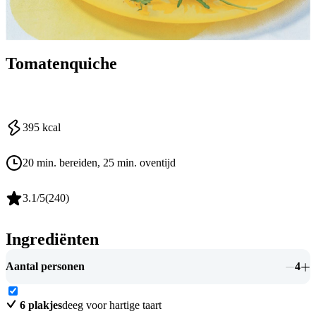
Tomatenquiche
395
kcal
20 min. bereiden
, 25 min. oventijd
3.1
/5
(
240
)
Ingrediënten
Aantal personen
4
6
plakjes
deeg voor hartige taart