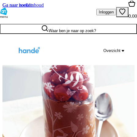
Ga naar hoofdinhoud
Ga naar zoeken
Inloggen
0.00
menu
Waar ben je naar op zoek?
Overzicht