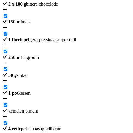
2
x 100 g
bittere chocolade
150
ml
melk
1
theelepel
geraspte sinaasappelschil
250
ml
slagroom
50
g
suiker
1
pot
kersen
gemalen piment
4
eetlepels
sinaasappellikeur