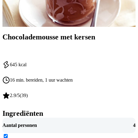
Chocolademousse met kersen
645
kcal
16 min. bereiden
, 1 uur wachten
2.9
/5
(
39
)
Ingrediënten
Aantal personen
4