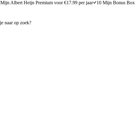
Mijn Albert Heijn Premium voor €17.99 per jaar
10 Mijn Bonus Box 
 met kip-limoen-balletjes
Koude komkommersoep met 
20 minuten bereidingstijd
10
min
10 minuten berei