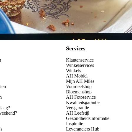
Services
n
Klantenservice
Winkelservices
Winkels
AH Mobiel
Mijn AH Miles
ten
Voordeelshop
Bloemenshop
n
AH Fotoservice
Kwaliteitsgarantie
daag?
Versgarantie
 weekend?
AH Leefstijl
Gezondheidsinformatie
n
Inspiratie
's
Leveranciers Hub