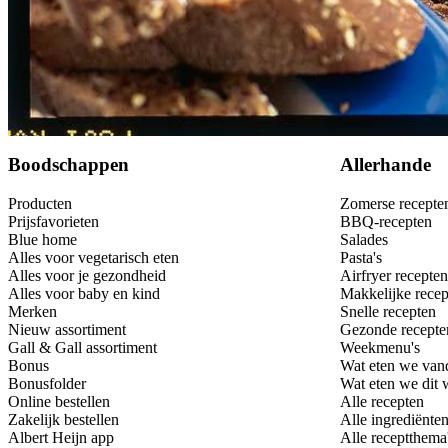
Bewaar
Boodschappen
Allerhande
Producten
Zomerse recepte
Prijsfavorieten
BBQ-recepten
Blue home
Salades
Alles voor vegetarisch eten
Pasta's
Alles voor je gezondheid
Airfryer recepten
Alles voor baby en kind
Makkelijke recep
Merken
Snelle recepten
Nieuw assortiment
Gezonde recepte
Gall & Gall assortiment
Weekmenu's
Bonus
Wat eten we van
Bonusfolder
Wat eten we dit
Online bestellen
Alle recepten
Zakelijk bestellen
Alle ingrediënte
Albert Heijn app
Alle receptthema