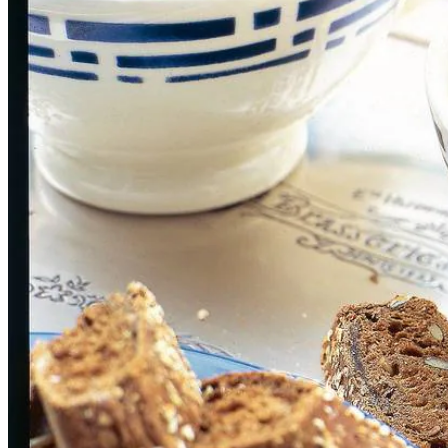
500
ml
kippenbouillon
nootmuskaat
Dit heb je nodig