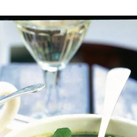
ppel 3-5 min. zachtjes bakken, maar niet laten kleuren. Van waterkers 4
chenken, aan de kook brengen en 5 min. zachtjes laten koken. Met sta
n 4 partjes snijden. Soep in kommen scheppen en partjes ei als een blo
 soep. Verkruimel wat geitenkaas boven het ei en strooi er wat geroos
ie.
Wat vond je van dit recept?