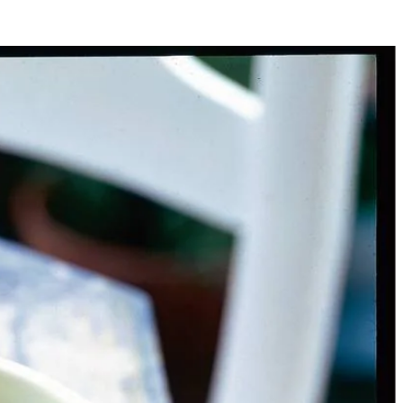
2
 plukjes achterhouden voor garnering. Rest van waterkers door
afmixer pureren tot gladde, lichtgebonden soep. Op smaak brengen met
em in midden leggen. Beetje nootmuskaat boven ei malen en garneren
terde pijnboompitten over.