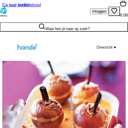
Ga naar hoofdinhoud
Ga naar zoeken
Inloggen
0.00
menu
Waar ben je naar op zoek?
Overzicht