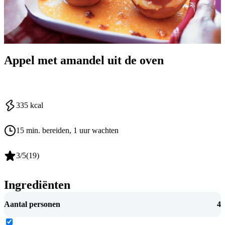
Appel met amandel uit de oven
335
kcal
15 min. bereiden
, 1 uur wachten
3
/5
(
19
)
Ingrediënten
Aantal personen
4