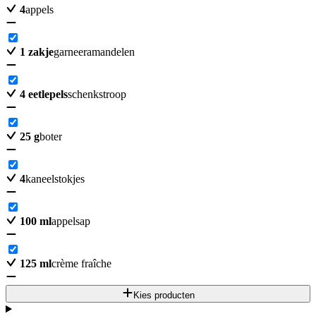
4
appels
1
zakje
garneeramandelen
4
eetlepels
schenkstroop
25
g
boter
4
kaneelstokjes
100
ml
appelsap
125
ml
crème fraîche
Kies producten