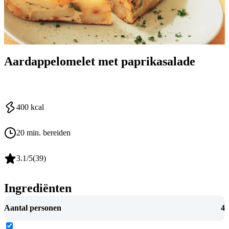
Aardappelomelet met paprikasalade
400
kcal
20 min. bereiden
3.1
/5
(
39
)
Ingrediënten
Aantal personen
4