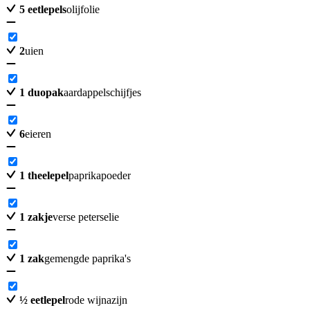
5
eetlepels
olijfolie
2
uien
1
duopak
aardappelschijfjes
6
eieren
1
theelepel
paprikapoeder
1
zakje
verse peterselie
1
zak
gemengde paprika's
½
eetlepel
rode wijnazijn