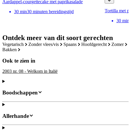
Aardappel-courgettecake met paprikasalade
Tortilla met p
30
min
30 minuten bereidingstijd
30
min
Ontdek meer van dit soort gerechten
vegetarisch
zonder vlees/vis
spaans
hoofdgerecht
zomer
bakken
Ook te zien in
2003 nr. 08 - Welkom in Italië
Boodschappen
Allerhande