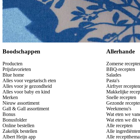
Bewaar
Boodschappen
Allerhande
Producten
Zomerse recepte
Prijsfavorieten
BBQ-recepten
Blue home
Salades
Alles voor vegetarisch eten
Pasta's
Alles voor je gezondheid
Airfryer recepten
Alles voor baby en kind
Makkelijke recep
Merken
Snelle recepten
Nieuw assortiment
Gezonde recepte
Gall & Gall assortiment
Weekmenu's
Bonus
Wat eten we van
Bonusfolder
Wat eten we dit
Online bestellen
Alle recepten
Zakelijk bestellen
Alle ingrediënte
Albert Heijn app
Alle receptthema