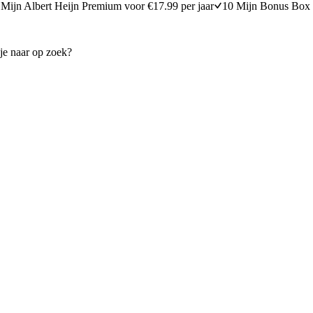
Mijn Albert Heijn Premium voor €17.99 per jaar
10 Mijn Bonus Box 
egrilde paprika
Courgettefritatta met olijven
60 minuten bereidingstijd
40
min
40 minuten berei