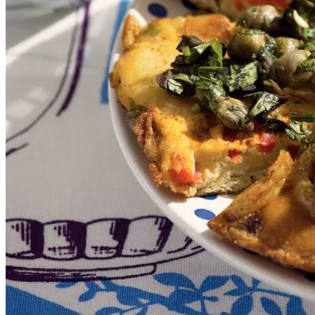
8
eieren
1
tl
paprikapoeder
2
tenen
knoflook
100
g
zwarte olijven
2
el
kappertjes
4
el
platte peterselie