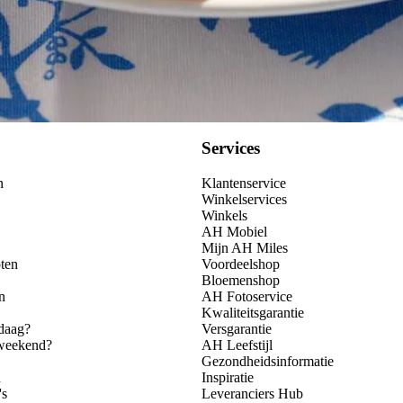
Services
n
Klantenservice
Winkelservices
Winkels
AH Mobiel
Mijn AH Miles
ten
Voordeelshop
Bloemenshop
n
AH Fotoservice
Kwaliteitsgarantie
daag?
Versgarantie
 weekend?
AH Leefstijl
Gezondheidsinformatie
n
Inspiratie
's
Leveranciers Hub