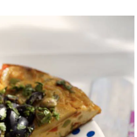
4
jfjes, uiringen en paprikablokjes al omscheppend 5 minuten.
 de pan, leg de deksel op de pan en laat het ei in ca. 15 min. stollen
Lekker met een groene salade.