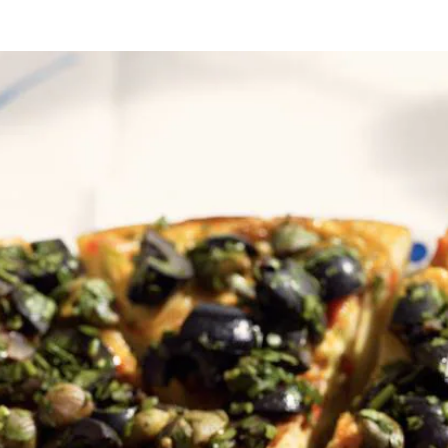
bakken
 Verhit de olie in een heel ruime hapjespan. Bak hierin de aardappelschi
 tl zout en naar smaak peper. Zet het vuur laag. Schenk het eimengsel in
taart en keer ze samen. Bak de bovenkant bruin.
aat de tortilla op een schaal glijden en schep het olijvenmengsel erop. 
paanse tortilla.
Wat vond je van dit recept?