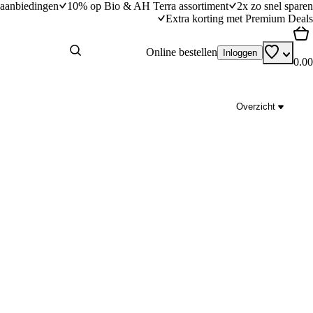
aanbiedingen
10% op Bio & AH Terra assortiment
2x zo snel sparen
Extra korting met Premium Deals
Online bestellen
Inloggen
0.00
Overzicht
Tortilla met paprika en chorizo
dingstijd
40
min
40 minuten bereidingstijd