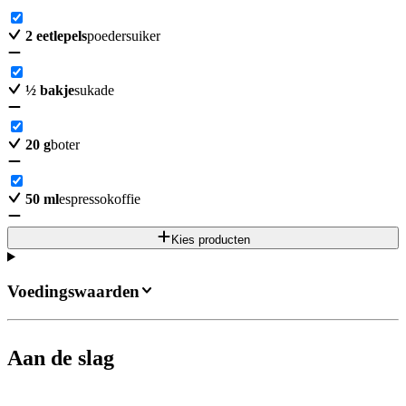
2
eetlepels
poedersuiker
½
bakje
sukade
20
g
boter
50
ml
espressokoffie
Kies producten
Voedingswaarden
Aan de slag