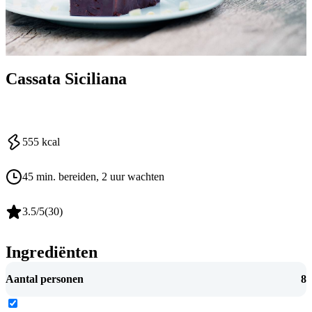
Cassata Siciliana
555
kcal
45 min. bereiden
, 2 uur wachten
3.5
/5
(
30
)
Ingrediënten
Aantal personen
8