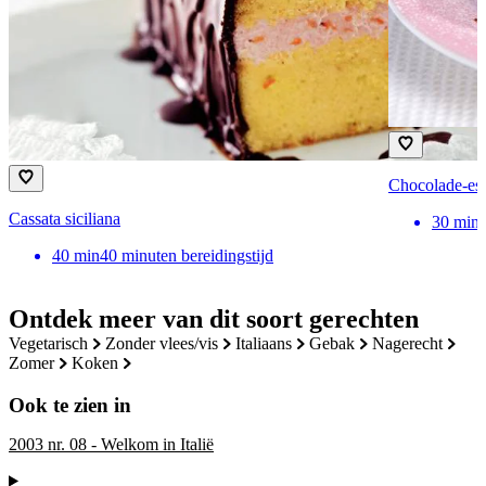
Chocolade-esp
Cassata siciliana
30
min
40
min
40 minuten bereidingstijd
Ontdek meer van dit soort gerechten
vegetarisch
zonder vlees/vis
italiaans
gebak
nagerecht
zomer
koken
Ook te zien in
2003 nr. 08 - Welkom in Italië