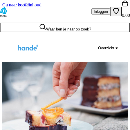
Ga naar hoofdinhoud
Ga naar zoeken
Inloggen
0.00
menu
Waar ben je naar op zoek?
Overzicht