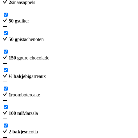
2
sinaasappels
50
g
suiker
50
g
pistachenoten
150
g
pure chocolade
½
bakje
bigarreaux
1
roombotercake
100
ml
Marsala
2
bakjes
ricotta