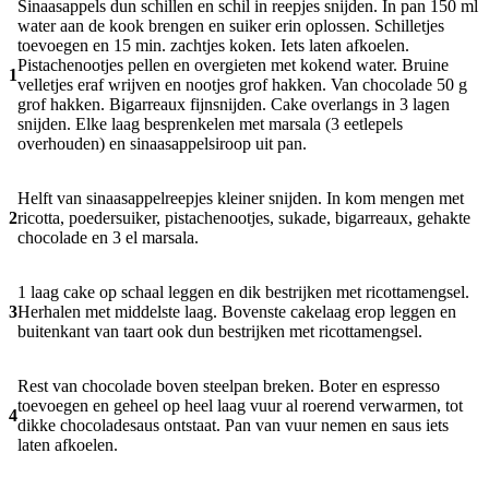
Sinaasappels dun schillen en schil in reepjes snijden. In pan 150 ml
water aan de kook brengen en suiker erin oplossen. Schilletjes
toevoegen en 15 min. zachtjes koken. Iets laten afkoelen.
Pistachenootjes pellen en overgieten met kokend water. Bruine
1
velletjes eraf wrijven en nootjes grof hakken. Van chocolade 50 g
grof hakken. Bigarreaux fijnsnijden. Cake overlangs in 3 lagen
snijden. Elke laag besprenkelen met marsala (3 eetlepels
overhouden) en sinaasappelsiroop uit pan.
Helft van sinaasappelreepjes kleiner snijden. In kom mengen met
2
ricotta, poedersuiker, pistachenootjes, sukade, bigarreaux, gehakte
chocolade en 3 el marsala.
1 laag cake op schaal leggen en dik bestrijken met ricottamengsel.
3
Herhalen met middelste laag. Bovenste cakelaag erop leggen en
buitenkant van taart ook dun bestrijken met ricottamengsel.
Rest van chocolade boven steelpan breken. Boter en espresso
toevoegen en geheel op heel laag vuur al roerend verwarmen, tot
4
dikke chocoladesaus ontstaat. Pan van vuur nemen en saus iets
laten afkoelen.