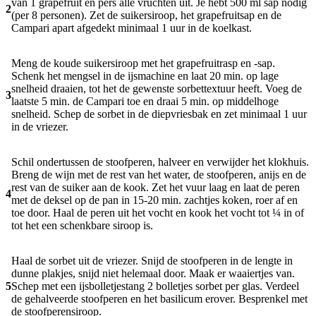
van 1 grapefruit en pers alle vruchten uit. Je hebt 500 ml sap nodig
2
(per 8 personen). Zet de suikersiroop, het grapefruitsap en de
Campari apart afgedekt minimaal 1 uur in de koelkast.
Meng de koude suikersiroop met het grapefruitrasp en -sap.
Schenk het mengsel in de ijsmachine en laat 20 min. op lage
snelheid draaien, tot het de gewenste sorbettextuur heeft. Voeg de
3
laatste 5 min. de Campari toe en draai 5 min. op middelhoge
snelheid. Schep de sorbet in de diepvriesbak en zet minimaal 1 uur
in de vriezer.
Schil ondertussen de stoofperen, halveer en verwijder het klokhuis.
Breng de wijn met de rest van het water, de stoofperen, anijs en de
rest van de suiker aan de kook. Zet het vuur laag en laat de peren
4
met de deksel op de pan in 15-20 min. zachtjes koken, roer af en
toe door. Haal de peren uit het vocht en kook het vocht tot ¼ in of
tot het een schenkbare siroop is.
Haal de sorbet uit de vriezer. Snijd de stoofperen in de lengte in
dunne plakjes, snijd niet helemaal door. Maak er waaiertjes van.
5
Schep met een ijsbolletjestang 2 bolletjes sorbet per glas. Verdeel
de gehalveerde stoofperen en het basilicum erover. Besprenkel met
de stoofperensiroop.