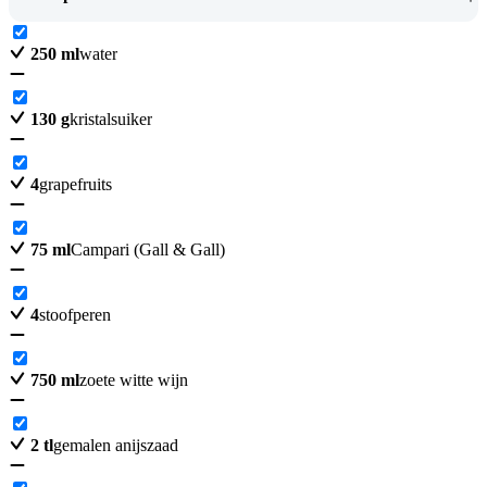
250
ml
water
130
g
kristalsuiker
4
grapefruits
75
ml
Campari (Gall & Gall)
4
stoofperen
750
ml
zoete witte wijn
2
tl
gemalen anijszaad