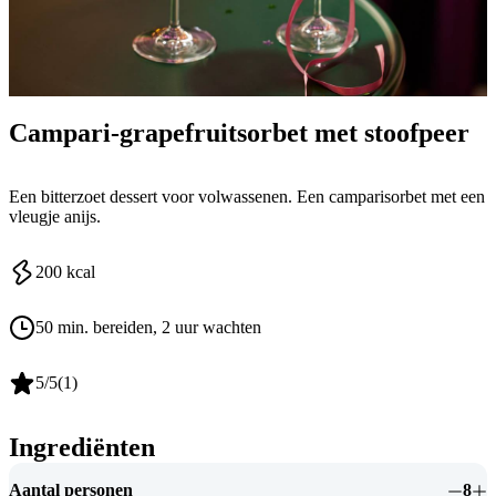
Campari-grapefruitsorbet met stoofpeer
Een bitterzoet dessert voor volwassenen. Een camparisorbet met een
vleugje anijs.
200
kcal
50 min. bereiden
, 2 uur wachten
5
/5
(
1
)
Ingrediënten
Aantal personen
8