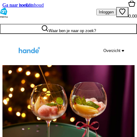
Ga naar hoofdinhoud
Ga naar zoeken
Inloggen
0.00
menu
Waar ben je naar op zoek?
Overzicht