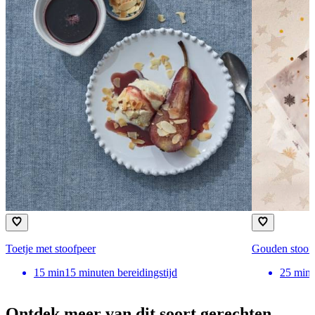
Toetje met stoofpeer
Gouden stoof
15
min
15 minuten bereidingstijd
25
min
Ontdek meer van dit soort gerechten