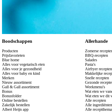
Bewaar
Boodschappen
Allerhande
Producten
Zomerse recepte
Prijsfavorieten
BBQ-recepten
Blue home
Salades
Alles voor vegetarisch eten
Pasta's
Alles voor je gezondheid
Airfryer recepten
Alles voor baby en kind
Makkelijke recep
Merken
Snelle recepten
Nieuw assortiment
Gezonde recepte
Gall & Gall assortiment
Weekmenu's
Bonus
Wat eten we van
Bonusfolder
Wat eten we dit
Online bestellen
Alle recepten
Zakelijk bestellen
Alle ingrediënte
Albert Heijn app
Alle receptthema