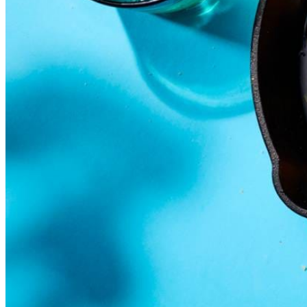
½
tl
zout
50
ml
Bertolli extra vierge originale olijfolie
5
g
verse peterselie
½
biologische citroen