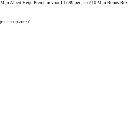
Mijn Albert Heijn Premium voor €17.99 per jaar
10 Mijn Bonus Box 
garnalen & amandelpesto
Spicy knoflookgarnalen van
25 minuten bereidingstijd
20
min
20 minuten berei