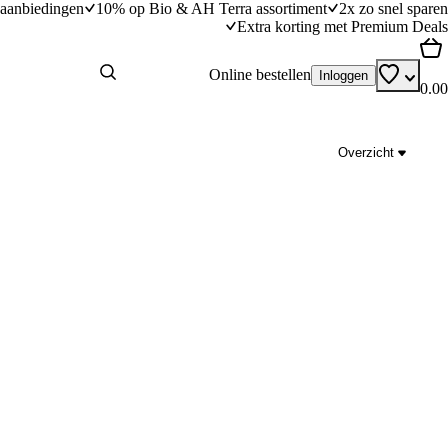
aanbiedingen
10% op Bio & AH Terra assortiment
2x zo snel sparen
Extra korting met Premium Deals
Online bestellen
Inloggen
0.00
Overzicht
 de BBQ
Garnalen bakken
dingstijd
10
min
10 minuten bereidingstijd