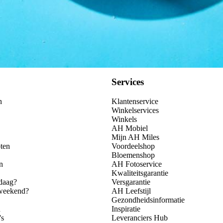
Services
n
Klantenservice
Winkelservices
Winkels
AH Mobiel
Mijn AH Miles
ten
Voordeelshop
Bloemenshop
n
AH Fotoservice
Kwaliteitsgarantie
daag?
Versgarantie
 weekend?
AH Leefstijl
Gezondheidsinformatie
n
Inspiratie
's
Leveranciers Hub