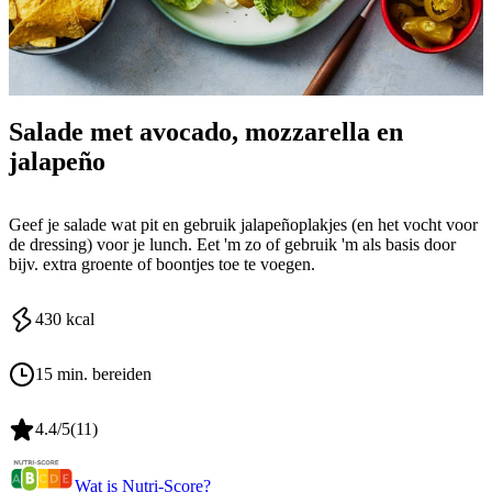
Salade met avocado, mozzarella en
jalapeño
Geef je salade wat pit en gebruik jalapeñoplakjes (en het vocht voor
de dressing) voor je lunch. Eet 'm zo of gebruik 'm als basis door
bijv. extra groente of boontjes toe te voegen.
430
kcal
15 min. bereiden
4.4
/5
(
11
)
Wat is Nutri-Score?