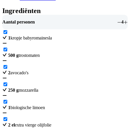
Ingrediënten
Aantal personen
4
1
kropje babyromainesla
500
g
trostomaten
2
avocado's
250
g
mozzarella
1
biologische limoen
2
el
extra vierge olijfolie