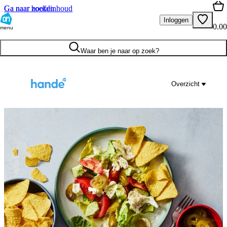
Ga naar hoofdinhoud
Ga naar zoeken
Inloggen
0.00
menu
Waar ben je naar op zoek?
Overzicht