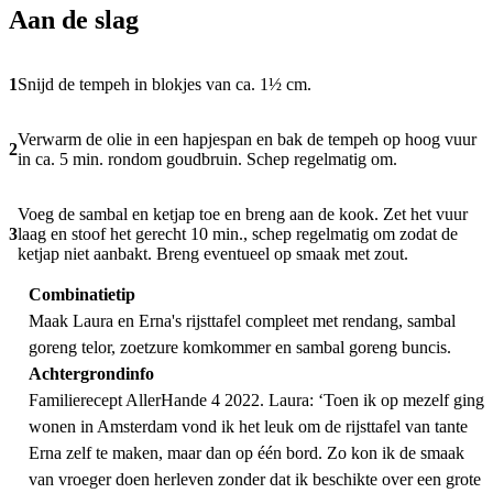
Aan de slag
1
Snijd de tempeh in blokjes van ca. 1½ cm.
Verwarm de olie in een hapjespan en bak de tempeh op hoog vuur
2
in ca. 5 min. rondom goudbruin. Schep regelmatig om.
Voeg de sambal en ketjap toe en breng aan de kook. Zet het vuur
3
laag en stoof het gerecht 10 min., schep regelmatig om zodat de
ketjap niet aanbakt. Breng eventueel op smaak met zout.
Combinatietip
Maak Laura en Erna's rijsttafel compleet met
rendang
,
sambal
goreng telor
,
zoetzure komkommer
en
sambal goreng buncis
.
Achtergrondinfo
Familierecept AllerHande 4 2022. Laura: ‘Toen ik op mezelf ging
wonen in Amsterdam vond ik het leuk om de rijsttafel van tante
Erna zelf te maken, maar dan op één bord. Zo kon ik de smaak
van vroeger doen herleven zonder dat ik beschikte over een grote