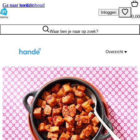
Ga naar hoofdinhoud
Ga naar zoeken
Inloggen
0.00
menu
Waar ben je naar op zoek?
Overzicht