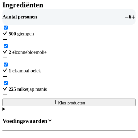
Ingrediënten
Aantal personen
6
500
g
tempeh
2
el
zonnebloemolie
1
el
sambal oelek
225
ml
ketjap manis
Kies producten
Voedingswaarden