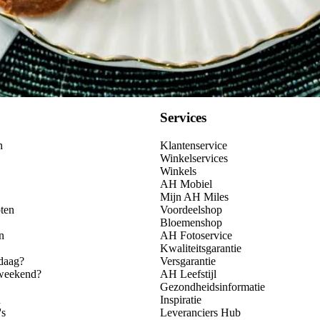
Services
n
Klantenservice
Winkelservices
Winkels
AH Mobiel
Mijn AH Miles
ten
Voordeelshop
Bloemenshop
n
AH Fotoservice
Kwaliteitsgarantie
daag?
Versgarantie
 weekend?
AH Leefstijl
Gezondheidsinformatie
n
Inspiratie
's
Leveranciers Hub