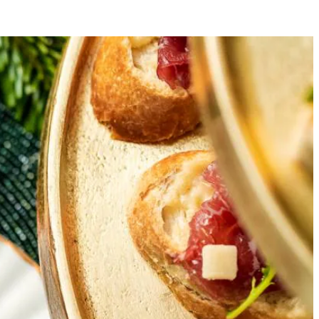
Receptvariaties
1 ander
recept
8
akjes met de olijfolie en bestrooi met de kaas. Bak de bruschetta in
 de verpakking van de carpaccio en bestrooi met de kaas en
rode biet in heel dunne plakjes. Beleg met 50 g zachte geitenkaas en
ah.nl/allerhande/grande-entree.