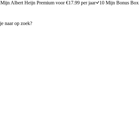
Mijn Albert Heijn Premium voor €17.99 per jaar
10 Mijn Bonus Box 
cio
Carpaccio met balsamicodres
10 minuten bereidingstijd
15
min
15 minuten berei