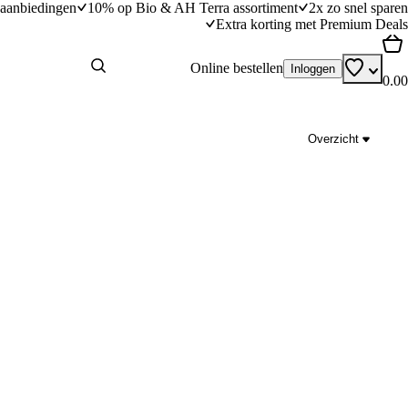
aanbiedingen
10% op Bio & AH Terra assortiment
2x zo snel sparen
Extra korting met Premium Deals
Online bestellen
Inloggen
0.00
Overzicht
sing
Carpaccio-rolletjes met truffelmayonaise
dingstijd
15
min
15 minuten bereidingstijd