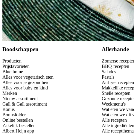
Bewaar
Boodschappen
Allerhande
Producten
Zomerse recepte
Prijsfavorieten
BBQ-recepten
Blue home
Salades
Alles voor vegetarisch eten
Pasta's
Alles voor je gezondheid
Airfryer recepten
Alles voor baby en kind
Makkelijke recep
Merken
Snelle recepten
Nieuw assortiment
Gezonde recepte
Gall & Gall assortiment
Weekmenu's
Bonus
Wat eten we van
Bonusfolder
Wat eten we dit
Online bestellen
Alle recepten
Zakelijk bestellen
Alle ingrediënte
Albert Heijn app
Alle receptthema