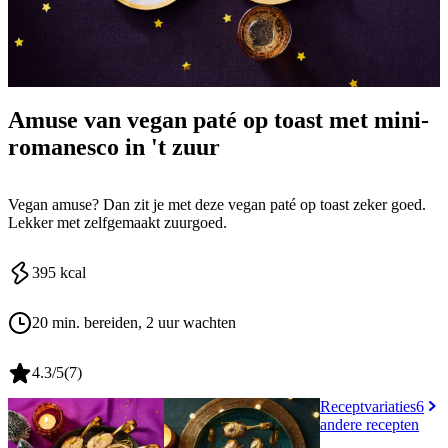
Amuse van vegan paté op toast met mini-
romanesco in 't zuur
Vegan amuse? Dan zit je met deze vegan paté op toast zeker goed.
Lekker met zelfgemaakt zuurgoed.
395
kcal
20 min. bereiden
, 2 uur wachten
4.3
/5
(
7
)
Receptvariaties
6
andere recepten