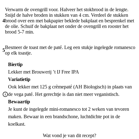
Verwarm de ovengrill voor. Halveer het stokbrood in de lengte.
Snijd de halve broden in stukken van 4 cm. Verdeel de stukken
4
brood over een met bakpapier beklede bakplaat en besprenkel met
de olie. Schuif de bakplaat net onder de ovengrill en rooster het
brood 5-7 min.
Besmeer de toast met de paté. Leg een stukje ingelegde romanesco
5
op elk toastje.
Biertip
Lekker met Brouwerij ’t IJ Free IPA
Variatietip
Ook lekker met 125 g crèmepaté (AH Biologisch) in plaats van
de vega paté. Het gerechtje is dan niet meer veganistisch.
Bewaartip
Je kunt de ingelegde mini-romanesco tot 2 weken van tevoren
maken. Bewaar in een brandschone, luchtdichte pot in de
koelkast.
Wat vond je van dit recept?