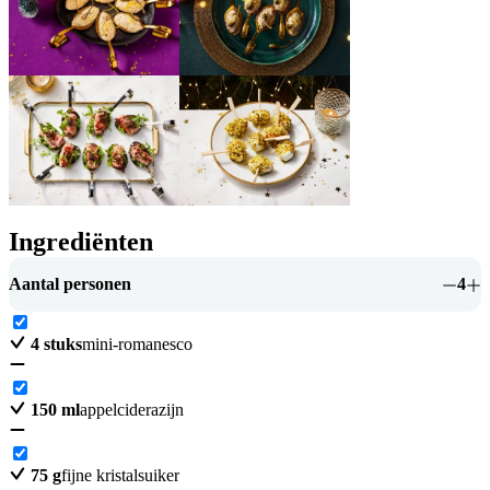
Ingrediënten
Aantal personen
4
4
stuks
mini-romanesco
150
ml
appelciderazijn
75
g
fijne kristalsuiker