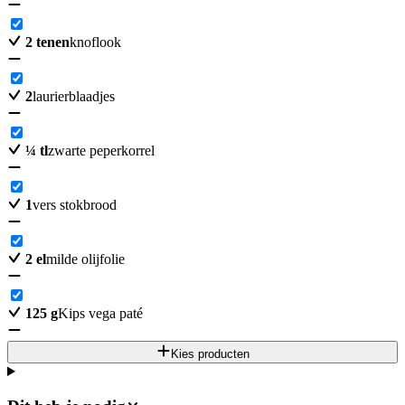
2
tenen
knoflook
2
laurierblaadjes
¼
tl
zwarte peperkorrel
1
vers stokbrood
2
el
milde olijfolie
125
g
Kips vega paté
Kies producten