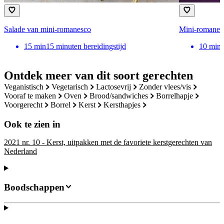
Salade van mini-romanesco
Mini-romanesc
15
min
15 minuten bereidingstijd
10
min
Ontdek meer van dit soort gerechten
veganistisch
vegetarisch
lactosevrij
zonder vlees/vis
vooraf te maken
oven
brood/sandwiches
borrelhapje
voorgerecht
borrel
kerst
kersthapjes
Ook te zien in
2021 nr. 10 - Kerst, uitpakken met de favoriete kerstgerechten van
Nederland
Boodschappen