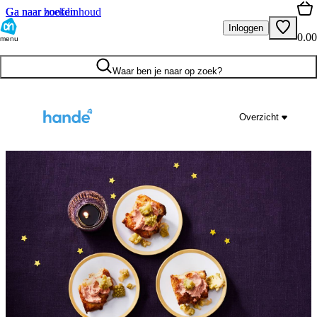
Ga naar hoofdinhoud
Ga naar zoeken
Inloggen
0.00
menu
Waar ben je naar op zoek?
Overzicht